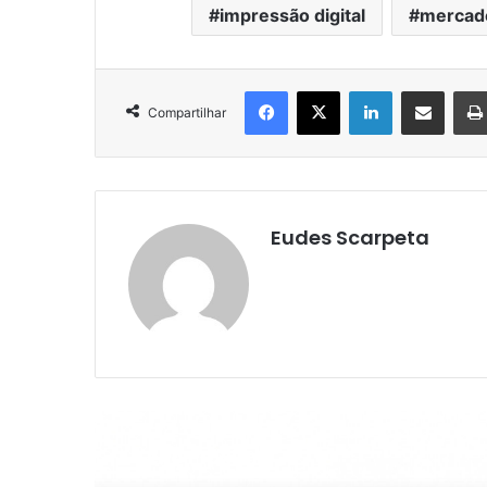
impressão digital
mercado
Facebook
X
Linkedin
Compartilhar via e-mail
Compartilhar
Eudes Scarpeta
Ler o Próximo