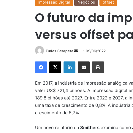
Impressão Digital
Negócios
offset
O futuro da imp
versus offset p
Mande
Eudes Scarpeta
09/06/2022
um
Facebook
X
Linkedin
Compartilhar via e-mail
Imprimir
e-
mail
Em 2017, a indústria de impressão analógica 
valer US$ 721,4 bilhões. A impressão digital 
189,8 bilhões até 2027. Entre 2022 e 2027, a 
uma taxa de crescimento de 0,8%. A indústria 
crescimento de 5,7%.
Um novo relatório da
Smithers
examina como a