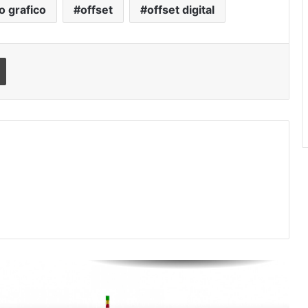
lançamentos e sucesso comercial
 grafico
offset
offset digital
Abigraf Nacional conclui
incorporação da Andigraf e reforça
Imprimir
sua posição como principal
entidade representativa do setor
no Brasil
Flint Group Digital Xeikon leva
modelo de assinatura Ecolyne para
o mercado global
Em comemoração dos seus 90
anos, Durst Group anuncia
lançamento do software Kyveris
baseado em IA
VinilSul é eleita a maior distribuidora
Epson das Américas pela 7ª vez
Mapel destaca versatilidade do
poder da impressão na FuturePrint