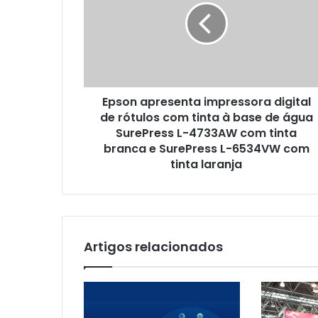
digital
de
rótulos
com
tinta
à
Epson apresenta impressora digital
base
de
de rótulos com tinta à base de água
água
SurePress L-4733AW com tinta
SurePress
branca e SurePress L-6534VW com
L-
tinta laranja
4733AW
com
tinta
branca
e
Artigos relacionados
SurePress
L-
6534VW
com
tinta