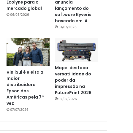
Ecolyne para o
anuncia
mercado global
lançamento do
software Kyveris
06/08/2026
baseado em IA
31/07/2026
Mapel destaca
VinilSul é eleita a
versatilidade do
maior
poder da
distribuidora
impressão na
Epson das
FuturePrint 2026
Américas pela 7ª
07/07/2026
vez
07/07/2026