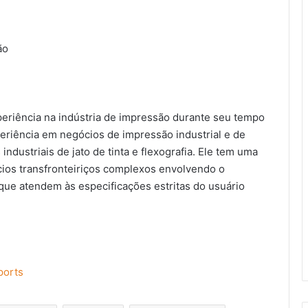
são
Com foco em elevar a precisão no
controle de cores na impressão, X-
eriência na indústria de impressão durante seu tempo
Rite lança Offset360
periência em negócios de impressão industrial e de
dustriais de jato de tinta e flexografia. Ele tem uma
Divisão VS Labels fecha
os transfronteiriços complexos envolvendo o
participação na Flexo & Labels Expo
com sucesso de visitação e
que atendem às especificações estritas do usuário
confirma sua marca como
importante player no mercado
Miraclon destaca seu foco no
flexo
cliente em termos de eficiência,
consistência e tecnologia
flexográfica moderna na Flexo &
ports
Labels Expo 2026
Com maior stand da feira, Furnax
encerra Flexo & Labels Expo com