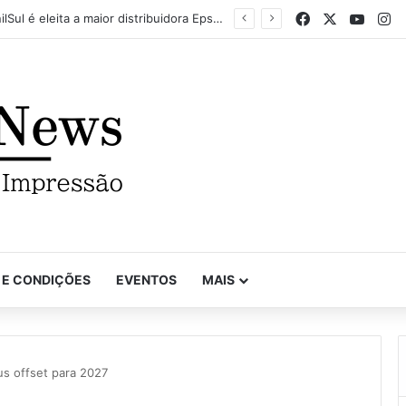
Facebook
X
YouTu
In
Mapel destaca versatilidade do poder da impressão na FuturePrint 2026
 E CONDIÇÕES
EVENTOS
MAIS
us offset para 2027