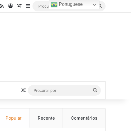
Portuguese
be
stagram
RSS
Entrar
Artigo aleatório
Barra Lateral
Procurar
por
Artigo aleatório
Procurar
por
Popular
Recente
Comentários