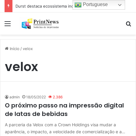
Portuguese
Durst destaca ecossistema industrial para impressão e estamparia digital na Febratex 2026
Menu
Pr
Início
/
velox
velox
admin
18/05/2022
2.386
O próximo passo na impressão digital
de latas de bebidas
A parceria da Velox com a Crown Holdings visa mudar a
aparência, o impacto, a velocidade de comercialização e a…