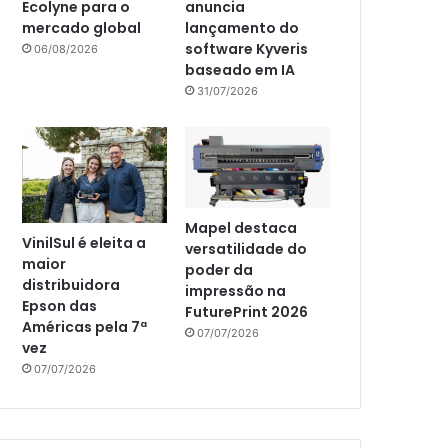
Ecolyne para o
anuncia
mercado global
lançamento do
software Kyveris
06/08/2026
baseado em IA
31/07/2026
Mapel destaca
VinilSul é eleita a
versatilidade do
maior
poder da
distribuidora
impressão na
Epson das
FuturePrint 2026
Américas pela 7ª
07/07/2026
vez
07/07/2026