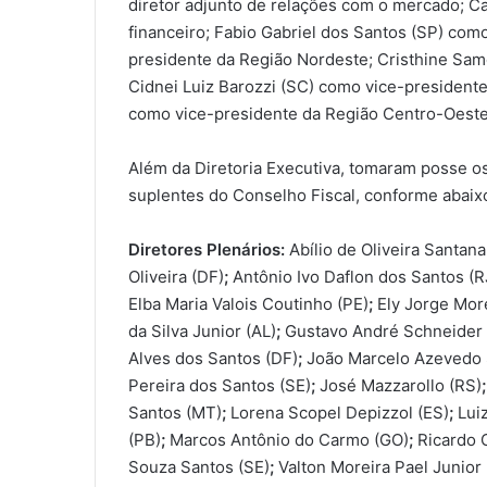
diretor adjunto de relações com o mercado; Ca
financeiro; Fabio Gabriel dos Santos (SP) como
presidente da Região Nordeste; Cristhine Sam
Cidnei Luiz Barozzi (SC) como vice-president
como vice-presidente da Região Centro-Oeste
Além da Diretoria Executiva, tomaram posse os
suplentes do Conselho Fiscal, conforme abaix
Diretores Plenários:
Abílio de Oliveira Santana
Oliveira (DF)
;
Antônio Ivo Daflon dos Santos (R
Elba Maria Valois Coutinho (PE)
;
Ely Jorge More
da Silva Junior (AL)
;
Gustavo André Schneider (
Alves dos Santos (DF)
;
João Marcelo Azevedo 
Pereira dos Santos (SE)
;
José Mazzarollo (RS)
Santos (MT)
;
Lorena Scopel Depizzol (ES)
;
Lui
(PB)
;
Marcos Antônio do Carmo (GO)
;
Ricardo 
Souza Santos (SE)
;
Valton Moreira Pael Junior