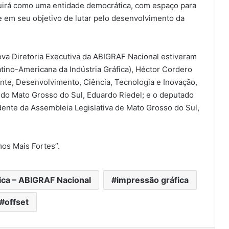
guirá como uma entidade democrática, com espaço para
te em seu objetivo de lutar pelo desenvolvimento da
Com recorde de trabalhos inscritos
e empresas participantes, 7º
Prêmio Paulista de Excelência
ova Diretoria Executiva da ABIGRAF Nacional estiveram
Gráfica conhece seus vencedores
tino-Americana da Indústria Gráfica), Héctor Cordero
nte, Desenvolvimento, Ciência, Tecnologia e Inovação,
Divisão VS Labels fecha
participação na Flexo & Labels Expo
do Mato Grosso do Sul, Eduardo Riedel; e o deputado
com sucesso de visitação e
dente da Assembleia Legislativa de Mato Grosso do Sul,
confirma sua marca como
importante player no mercado
Flexo & Labels Expo 2026 celebra
flexo
números de crescimento, negócios
mos Mais Fortes”.
fechados e se consolida como
maior feira do setor na América
Latina
Miraclon destaca seu foco no
fica – ABIGRAF Nacional
impressão gráfica
cliente em termos de eficiência,
consistência e tecnologia
offset
flexográfica moderna na Flexo &
Labels Expo 2026
Com maior stand da feira, Furnax