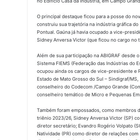
no Edifício Casa da Indústria, em Campo Grand
O principal destaque ficou para a posse do nov
construiu sua trajetória na indústria gráfica d
Pontual. Gaúna já havia ocupado a vice-presi
Sidney Anversa Victor (que ficou no cargo no t
Além de sua participação na ABIGRAF desde o 
Sistema FIEMS (Federação das Indústrias do Es
ocupou ainda os cargos de vice-presidente e P
Estado de Mato Grosso do Sul – Sindigraf/MS,
conselheiro do Codecom /Campo Grande (Cons
conselheiro temático de Micro e Pequenas E
Também foram empossados, como membros da D
triênio 2023/26, Sidney Anversa Victor (SP) 
diretor secretário; Evandro Rogério Volpato (
Natividade (PR) como diretor de relações com