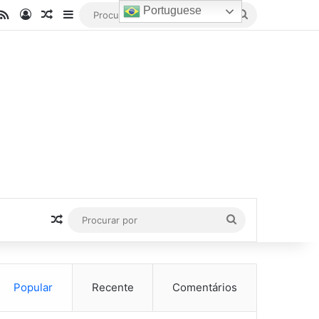
Portuguese
be
stagram
RSS
Entrar
Artigo aleatório
Barra Lateral
Procurar
por
Artigo aleatório
Procurar
por
Popular
Recente
Comentários