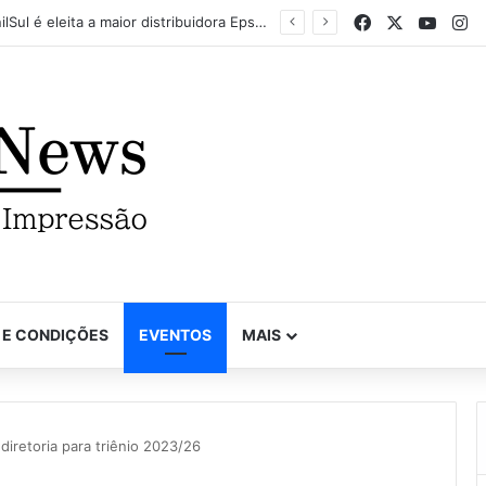
Facebook
X
YouTu
In
Mapel destaca versatilidade do poder da impressão na FuturePrint 2026
 E CONDIÇÕES
EVENTOS
MAIS
iretoria para triênio 2023/26