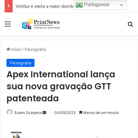
Portuguese
VinilSul é eleita a maior distribuidora Epson das Américas pela 7ª vez
Menu
Pr
Início
/
Flexografia
Flexografia
Apex International lança
sua nova gravação GTT
patenteada
Mande
Eudes Scarpeta
04/09/2023
Menos de um minuto
um
e-
mail