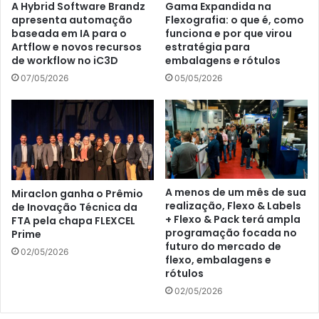
Gama Expandida na
A Hybrid Software Brandz
Flexografia: o que é, como
apresenta automação
funciona e por que virou
baseada em IA para o
estratégia para
Artflow e novos recursos
embalagens e rótulos
de workflow no iC3D
05/05/2026
07/05/2026
A menos de um mês de sua
Miraclon ganha o Prêmio
realização, Flexo & Labels
de Inovação Técnica da
+ Flexo & Pack terá ampla
FTA pela chapa FLEXCEL
programação focada no
Prime
futuro do mercado de
02/05/2026
flexo, embalagens e
rótulos
02/05/2026