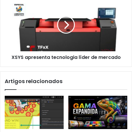
XSYS
apresenta
tecnologia
líder
de
mercado
XSYS apresenta tecnologia líder de mercado
Artigos relacionados