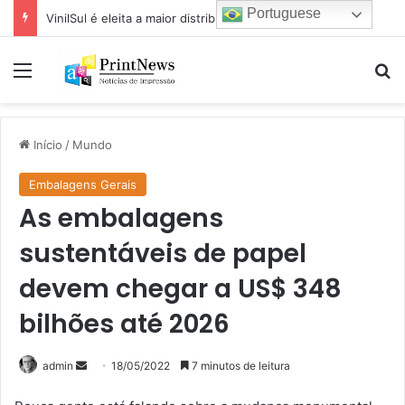
Portuguese
Mapel destaca versatilidade do poder da impressão na FuturePrint 2026
Menu
Pr
Início
/
Mundo
Embalagens Gerais
As embalagens
sustentáveis ​​de papel
devem chegar a US$ 348
bilhões até 2026
Mande
admin
18/05/2022
7 minutos de leitura
um