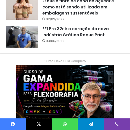
O que é fibra de cana de açúcar e
como está sendo utilizada em
embalagens sustentáveis
02/09/2022
EFI Pro 32r é o coração da nova
Indústria Gráfica Roque Print
03/06/2022
Curso Flexo Guia Completo
Facebook
X
WhatsApp
Telegram
Viber