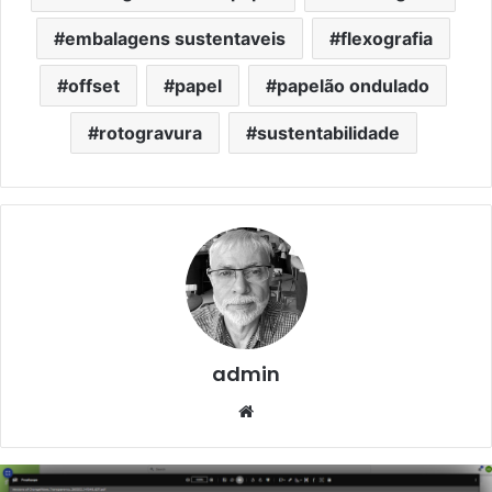
embalagens sustentaveis
flexografia
offset
papel
papelão ondulado
rotogravura
sustentabilidade
admin
Website