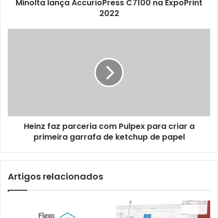
na
Minolta lança AccurioPress C7100 na ExpoPrint
ExpoPrint
2022
2022
Heinz
faz
parceria
com
Pulpex
para
criar
a
primeira
Heinz faz parceria com Pulpex para criar a
garrafa
de
primeira garrafa de ketchup de papel
ketchup
de
papel
Artigos relacionados