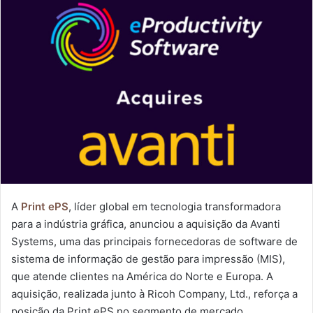
e-
mail
A
Print ePS
, líder global em tecnologia transformadora
para a indústria gráfica, anunciou a aquisição da Avanti
Systems, uma das principais fornecedoras de software de
sistema de informação de gestão para impressão (MIS),
que atende clientes na América do Norte e Europa. A
aquisição, realizada junto à Ricoh Company, Ltd., reforça a
posição da Print ePS no segmento de mercado