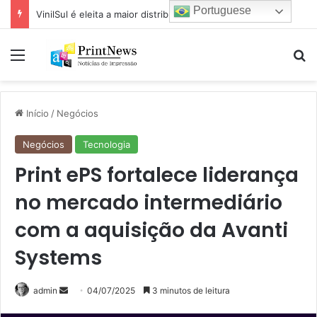
Portuguese
VinilSul é eleita a maior distribuidora Epson das Américas pela 7ª vez
Menu
Pr
Início
/
Negócios
Negócios
Tecnologia
Print ePS fortalece liderança
no mercado intermediário
com a aquisição da Avanti
Systems
Mande
admin
04/07/2025
3 minutos de leitura
um