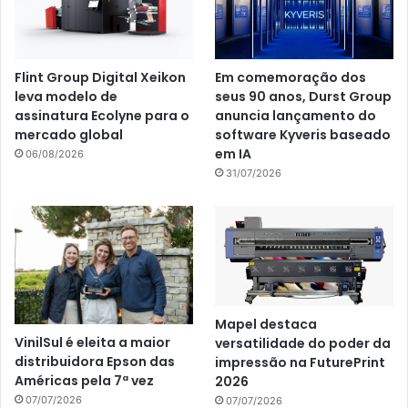
Flint Group Digital Xeikon
Em comemoração dos
leva modelo de
seus 90 anos, Durst Group
assinatura Ecolyne para o
anuncia lançamento do
mercado global
software Kyveris baseado
em IA
06/08/2026
31/07/2026
Mapel destaca
VinilSul é eleita a maior
versatilidade do poder da
distribuidora Epson das
impressão na FuturePrint
Américas pela 7ª vez
2026
07/07/2026
07/07/2026