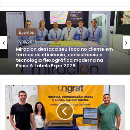
Eventos
12/06/2026
Miraclon destaca seu foco no cliente em
termos de eficiência, consistência e
tecnologia flexográfica moderna na
Flexo & Labels Expo 2026
Com
foco
na
demanda
por
pequenas
tiragens,