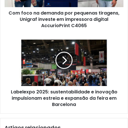
Unigraf
investe
Com foco na demanda por pequenas tiragens,
em
impressora
Unigraf investe em impressora digital
digital
AccurioPrint C4065
AccurioPrint
C4065
Labelexpo
2025:
sustentabilidade
e
inovação
impulsionam
estreia
e
expansão
Labelexpo 2025: sustentabilidade e inovação
da
feira
impulsionam estreia e expansão da feira em
em
Barcelona
Barcelona
Artigos relacionados