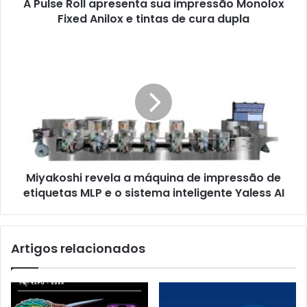
A Pulse Roll apresenta sua impressão Monolox
e
tintas
Fixed Anilox e tintas de cura dupla
de
cura
Miyakoshi
dupla
revela
a
máquina
de
impressão
de
etiquetas
MLP
Miyakoshi revela a máquina de impressão de
e
o
etiquetas MLP e o sistema inteligente Yaless AI
sistema
inteligente
Yaless
Artigos relacionados
AI