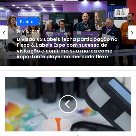
Eventos
20/06/2026
Divisão VS Labels fecha participação na
Flexo & Labels Expo com sucesso de
visitação e confirma sua marca como
importante player no mercado flexo
A
Pulse
Roll
apresenta
sua
impressão
Monolox
Fixed
Anilox