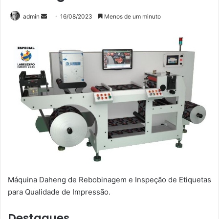
Mande
admin
16/08/2023
Menos de um minuto
um
e-
mail
Máquina Daheng de Rebobinagem e Inspeção de Etiquetas
para Qualidade de Impressão.
Destaques