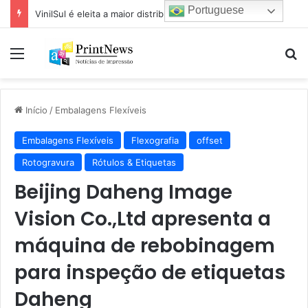
Portuguese
VinilSul é eleita a maior distribuidora Epson das Américas pela 7ª vez
Menu
Pr
Início
/
Embalagens Flexíveis
Embalagens Flexíveis
Flexografia
offset
Rotogravura
Rótulos & Etiquetas
Beijing Daheng Image
Vision Co.,Ltd apresenta a
máquina de rebobinagem
para inspeção de etiquetas
Daheng