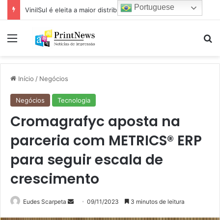
Portuguese
VinilSul é eleita a maior distribuidora Epson das Américas pela 7ª vez
Menu
Pr
Início
/
Negócios
Negócios
Tecnologia
Cromagrafyc aposta na
parceria com METRICS® ERP
para seguir escala de
crescimento
Mande
Eudes Scarpeta
09/11/2023
3 minutos de leitura
um