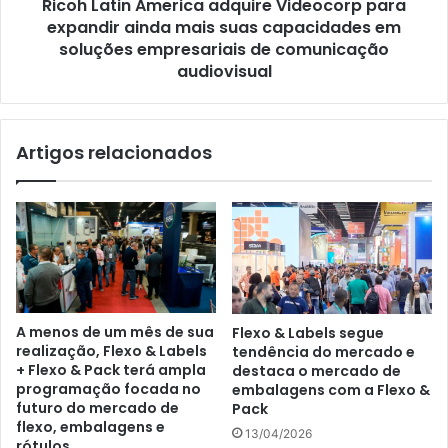
Ricoh Latin America adquire Videocorp para
suas
capacidades
expandir ainda mais suas capacidades em
em
soluções empresariais de comunicação
soluções
audiovisual
empresariais
de
comunicação
Artigos relacionados
audiovisual
A menos de um mês de sua
Flexo & Labels segue
realização, Flexo & Labels
tendência do mercado e
+ Flexo & Pack terá ampla
destaca o mercado de
programação focada no
embalagens com a Flexo &
futuro do mercado de
Pack
flexo, embalagens e
13/04/2026
rótulos