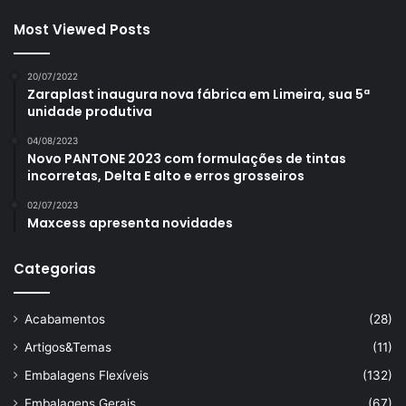
Most Viewed Posts
20/07/2022
Zaraplast inaugura nova fábrica em Limeira, sua 5ª
unidade produtiva
04/08/2023
Novo PANTONE 2023 com formulações de tintas
incorretas, Delta E alto e erros grosseiros
02/07/2023
Maxcess apresenta novidades
Categorias
Acabamentos
(28)
Artigos&Temas
(11)
Embalagens Flexíveis
(132)
Embalagens Gerais
(67)