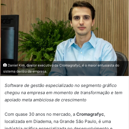
e-
mail
Daniel Kim, diretor executivo da Cromagrafyc, é o maior entusiasta do
sistema dentro da empresa.
Software de gestão especializado no segmento gráfico
chegou na empresa em momento de transformação e tem
apoiado meta ambiciosa de crescimento
Com quase 30 anos no mercado, a
Cromagrafyc
,
localizada em Diadema, na Grande São Paulo, é uma
indústria gráfica especializada no desenvolvimento e