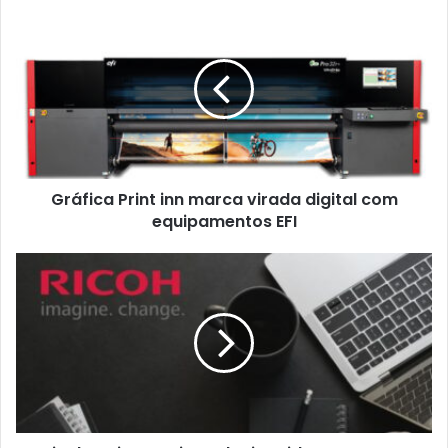
Gráfica
Print
inn
marca
virada
digital
com
equipamentos
EFI
Gráfica Print inn marca virada digital com
equipamentos EFI
Ricoh
Latin
America
adquire
Videocorp
para
expandir
ainda
mais