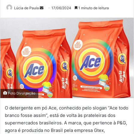
Mande
Lúcia de Paula
17/06/2024
1 minuto de leitura
um
e-
mail
Foto Divulgação
O detergente em pó Ace, conhecido pelo slogan “Ace todo
branco fosse assim”, está de volta às prateleiras dos
supermercados brasileiros. A marca, que pertence à P&G,
agora é produzida no Brasil pela empresa Gtex,