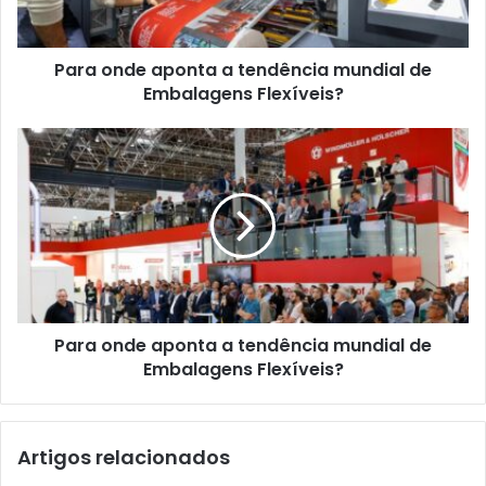
Embalagens
Flexíveis?
Para onde aponta a tendência mundial de
Embalagens Flexíveis?
Para
onde
aponta
a
tendência
mundial
de
Embalagens
Flexíveis?
Para onde aponta a tendência mundial de
Embalagens Flexíveis?
Artigos relacionados