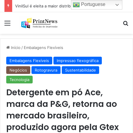
Portuguese
VinilSul é eleita a maior distribuidora Epson das Américas pela 7ª vez
Menu
Pr
Início
/
Embalagens Flexíveis
Embalagens Flexíveis
Impressao flexográfica
Negócios
Rotogravura
Sustentabilidade
Tecnologia
Detergente em pó Ace,
marca da P&G, retorna ao
mercado brasileiro,
produzido agora pela Gtex