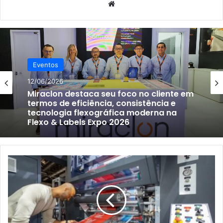
Website
Eventos
12/06/2026
Miraclon destaca seu foco no cliente em
termos de eficiência, consistência e
tecnologia flexográfica moderna na
Flexo & Labels Expo 2026
Para
onde
aponta
a
tendência
mundial
de