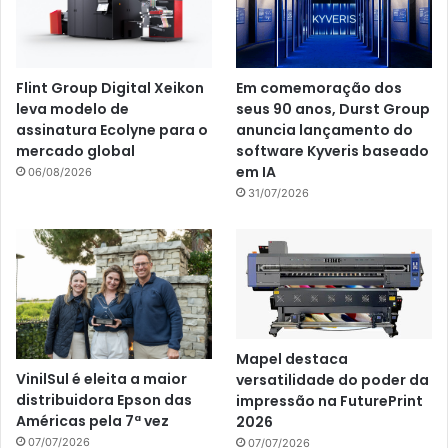
Flint Group Digital Xeikon
Em comemoração dos
leva modelo de
seus 90 anos, Durst Group
assinatura Ecolyne para o
anuncia lançamento do
mercado global
software Kyveris baseado
em IA
06/08/2026
31/07/2026
Mapel destaca
VinilSul é eleita a maior
versatilidade do poder da
distribuidora Epson das
impressão na FuturePrint
Américas pela 7ª vez
2026
07/07/2026
07/07/2026