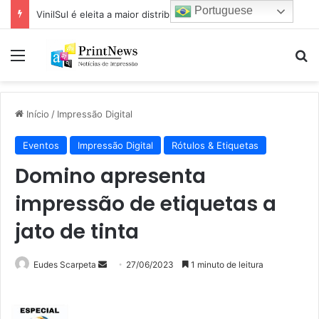
Portuguese
VinilSul é eleita a maior distribuidora Epson das Américas pela 7ª vez
Menu
Pr
Início
/
Impressão Digital
Eventos
Impressão Digital
Rótulos & Etiquetas
Domino apresenta
impressão de etiquetas a
jato de tinta
Mande
Eudes Scarpeta
27/06/2023
1 minuto de leitura
um
e-
mail