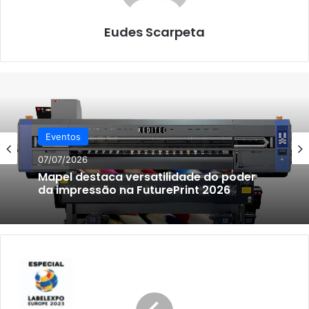
Eudes Scarpeta
Eventos
07/07/2026
Mapel destaca versatilidade do poder
da impressão na FuturePrint 2026
ABG
International
apresenta
o