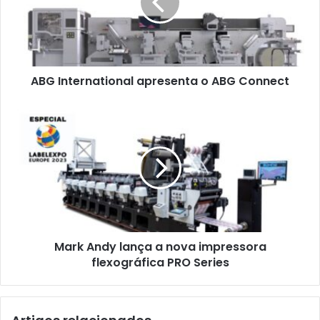
ABG
Connect
ABG International apresenta o ABG Connect
Mark
Andy
lança
a
nova
impressora
flexográfica
PRO
Series
Mark Andy lança a nova impressora
flexográfica PRO Series