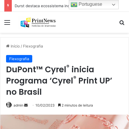
Portuguese
Durst destaca ecossistema industrial para impressão e estamparia digital na Febratex 2026
Menu
Pr
Início
/
Flexografia
Flexografia
®
DuPont™ Cyrel
inicia
®
Programa ‘Cyrel
Print UP’
no Brasil
Mande
admin
10/02/2023
2 minutos de leitura
um
e-
mail