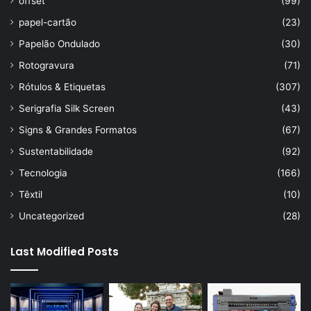
offset
(99)
papel-cartão
(23)
Papelão Ondulado
(30)
Rotogravura
(71)
Rótulos & Etiquetas
(307)
Serigrafia Silk Screen
(43)
Signs & Grandes Formatos
(67)
Sustentabilidade
(92)
Tecnologia
(166)
Têxtil
(10)
Uncategorized
(28)
Last Modified Posts