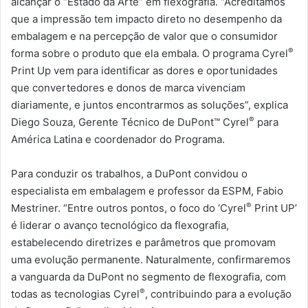
alcançar o “Estado da Arte” em flexografia. “Acreditamos
que a impressão tem impacto direto no desempenho da
embalagem e na percepção de valor que o consumidor
®
forma sobre o produto que ela embala. O programa Cyrel
Print Up vem para identificar as dores e oportunidades
que convertedores e donos de marca vivenciam
diariamente, e juntos encontrarmos as soluções”, explica
®
Diego Souza, Gerente Técnico de DuPont™ Cyrel
para
América Latina e coordenador do Programa.
Para conduzir os trabalhos, a DuPont convidou o
especialista em embalagem e professor da ESPM, Fabio
®
Mestriner. “Entre outros pontos, o foco do ‘Cyrel
Print UP’
é liderar o avanço tecnológico da flexografia,
estabelecendo diretrizes e parâmetros que promovam
uma evolução permanente. Naturalmente, confirmaremos
a vanguarda da DuPont no segmento de flexografia, com
®
todas as tecnologias Cyrel
, contribuindo para a evolução