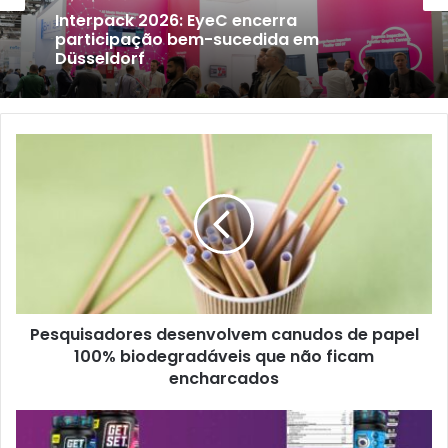
Interpack 2026: EyeC encerra
participação bem-sucedida em
Düsseldorf
Pesquisadores
desenvolvem
canudos
de
papel
100%
biodegradáveis
que
Pesquisadores desenvolvem canudos de papel
não
ficam
100% biodegradáveis ​​que não ficam
encharcados
encharcados
Esko
lança