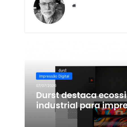
Website
Ler o Próximo
Impressão Digital
07/07/2026
Durst destaca ecoss
industrial para impr
e estamparia digital
Febratex 2026