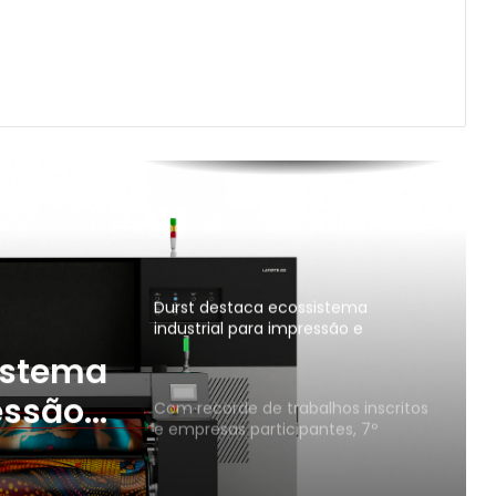
Em comemoração dos seus 90
anos, Durst Group anuncia
lançamento do software Kyveris
baseado em IA
VinilSul é eleita a maior distribuidora
Epson das Américas pela 7ª vez
Mapel destaca versatilidade do
poder da impressão na FuturePrint
2026
Durst destaca ecossistema
industrial para impressão e
estamparia digital na Febratex
istema
2026
essão
Com recorde de trabalhos inscritos
e empresas participantes, 7º
 na
Prêmio Paulista de Excelência
Gráfica conhece seus vencedores