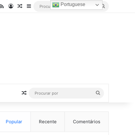
Portuguese
be
stagram
RSS
Entrar
Artigo aleatório
Barra Lateral
Procurar
por
Artigo aleatório
Procurar
por
Popular
Recente
Comentários