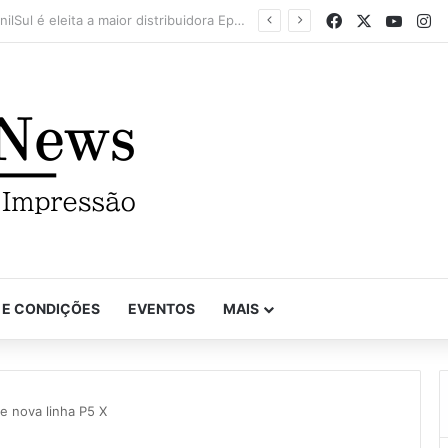
Facebook
X
YouTu
In
Mapel destaca versatilidade do poder da impressão na FuturePrint 2026
 E CONDIÇÕES
EVENTOS
MAIS
e nova linha P5 X