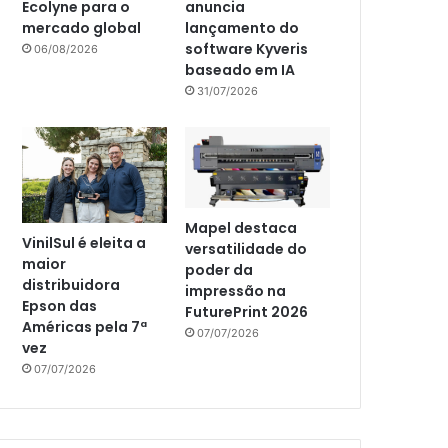
Ecolyne para o
anuncia
mercado global
lançamento do
software Kyveris
06/08/2026
baseado em IA
31/07/2026
Mapel destaca
VinilSul é eleita a
versatilidade do
maior
poder da
distribuidora
impressão na
Epson das
FuturePrint 2026
Américas pela 7ª
07/07/2026
vez
07/07/2026