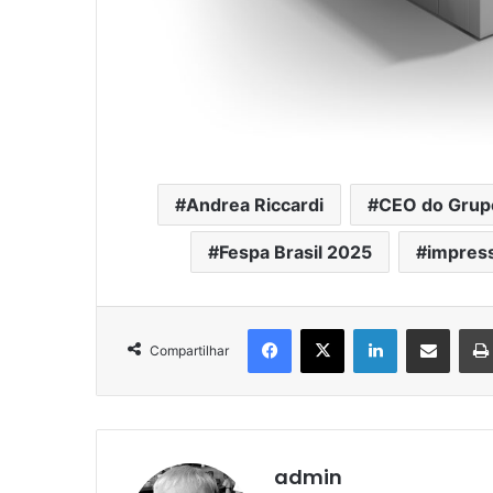
Andrea Riccardi
CEO do Grup
Fespa Brasil 2025
impress
Facebook
X
Linkedin
Compartilhar via e-mail
Compartilhar
admin