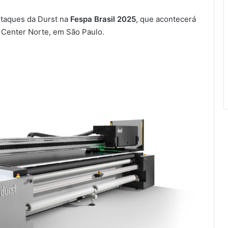
taques da Durst na
Fespa Brasil 2025
, que acontecerá
 Center Norte, em São Paulo.
Com recorde de trabalhos inscritos
e empresas participantes, 7º
Prêmio Paulista de Excelência
Gráfica conhece seus vencedores
Divisão VS Labels fecha