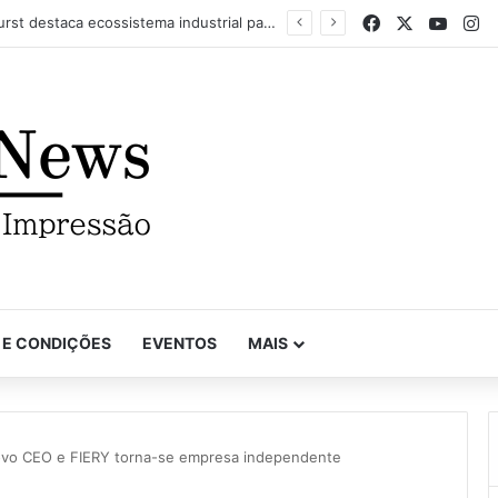
Facebook
X
YouTu
In
Com recorde de trabalhos inscritos e empresas participantes, 7º Prêmio Paulista de Excelência Gráfica conhece seus vencedores
 E CONDIÇÕES
EVENTOS
MAIS
novo CEO e FIERY torna-se empresa independente