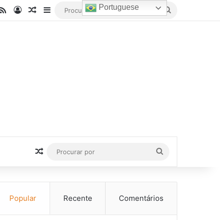
Portuguese
be
stagram
RSS
Entrar
Artigo aleatório
Barra Lateral
Procurar
por
Artigo aleatório
Procurar
por
Popular
Recente
Comentários