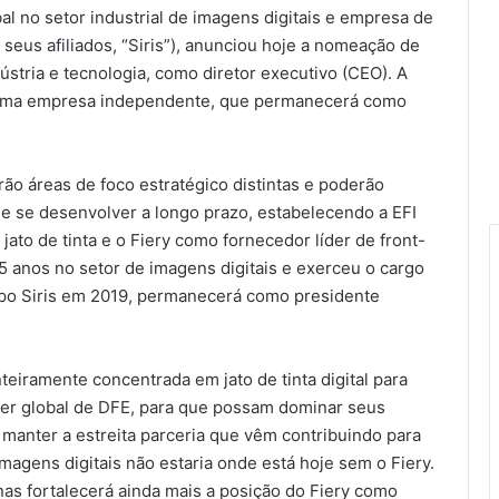
obal no setor industrial de imagens digitais e empresa de
 seus afiliados, “Siris”), anunciou hoje a nomeação de
ústria e tecnologia, como diretor executivo (CEO). A
r uma empresa independente, que permanecerá como
rão áreas de foco estratégico distintas e poderão
s e se desenvolver a longo prazo, estabelecendo a EFI
jato de tinta e o Fiery como fornecedor líder de front-
35 anos no setor de imagens digitais e exerceu o cargo
upo Siris em 2019, permanecerá como presidente
nteiramente concentrada em jato de tinta digital para
líder global de DFE, para que possam dominar seus
anter a estreita parceria que vêm contribuindo para
agens digitais não estaria onde está hoje sem o Fiery.
 fortalecerá ainda mais a posição do Fiery como