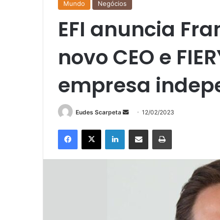
Mundo
Negócios
EFI anuncia Fra
novo CEO e FIER
empresa indep
Mande
Eudes Scarpeta
12/02/2023
um
Facebook
X
Linkedin
Compartilhar via e-mail
Imprimir
e-
mail