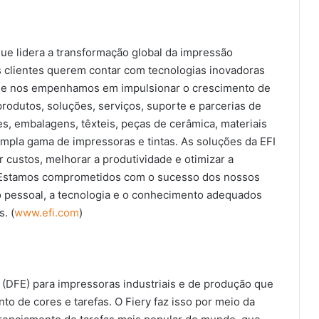
ue lidera a transformação global da impressão
s clientes querem contar com tecnologias inovadoras
o que nos empenhamos em impulsionar o crescimento de
rodutos, soluções, serviços, suporte e parcerias de
es, embalagens, têxteis, peças de cerâmica, materiais
mpla gama de impressoras e tintas. As soluções da EFI
r custos, melhorar a produtividade e otimizar a
o. Estamos comprometidos com o sucesso dos nossos
o pessoal, a tecnologia e o conhecimento adequados
. (
www.efi.com
)
Flexo & Labels Expo 2026 é palco do
l (DFE) para impressoras industriais e de produção que
I Fórum de Integração para o
o de cores e tarefas. O Fiery faz isso por meio da
mercado de embalagens