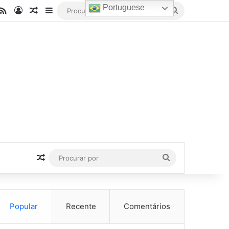
Portuguese
be
stagram
RSS
Entrar
Artigo aleatório
Barra Lateral
Procurar
por
Artigo aleatório
Procurar
por
Popular
Recente
Comentários