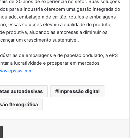
 mais de 30 anos de experiência no setor. Suas soluções
Com recorde de trabalhos inscritos
dos para a indústria oferecem uma gestão integrada do
e empresas participantes, 7º
Prêmio Paulista de Excelência
ondulado, embalagem de cartão, rótulos e embalagens
Gráfica conhece seus vencedores
ão, essas soluções elevam a qualidade do produto,
e produtiva, ajudando as empresas a diminuir os
Encontro Regional da Abiea reúne
cerca de 100 profissionais do setor
alcançar um crescimento sustentável.
de rótulos e etiquetas
autoadesivas em Vitória (ES)
ndústrias de embalagens e de papelão ondulado, a ePS
Com foco em elevar a precisão no
ntar a lucratividade e prosperar em mercados
controle de cores na impressão, X-
ww.epssw.com
Rite lança Offset360
Divisão VS Labels fecha
etas autoadesivas
impressão digital
participação na Flexo & Labels Expo
com sucesso de visitação e
ão flexográfica
confirma sua marca como
importante player no mercado
Miraclon destaca seu foco no
flexo
cliente em termos de eficiência,
Imprimir
consistência e tecnologia
flexográfica moderna na Flexo &