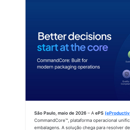
São Paulo, maio de 2026
– A
ePS
(eProductiv
CommandCore™, plataforma operacional unifica
embalagens. A solução chega para resolver de