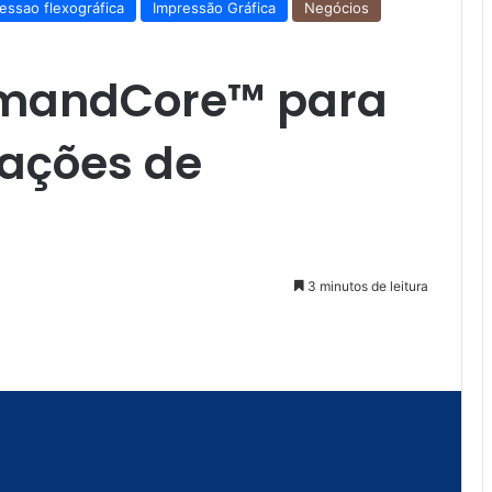
essao flexográfica
Impressão Gráfica
Negócios
mandCore™ para
rações de
3 minutos de leitura