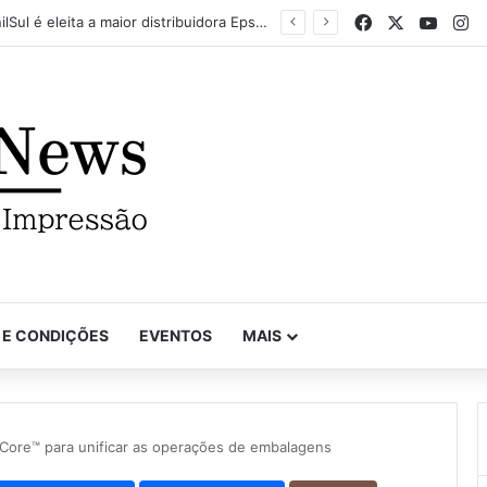
Facebook
X
YouTu
In
Mapel destaca versatilidade do poder da impressão na FuturePrint 2026
 E CONDIÇÕES
EVENTOS
MAIS
ore™ para unificar as operações de embalagens