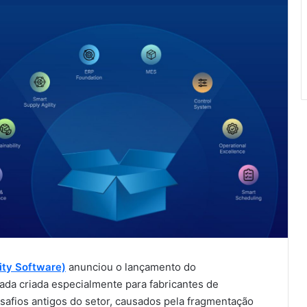
ity Software)
anunciou o lançamento do
da criada especialmente para fabricantes de
safios antigos do setor, causados pela fragmentação