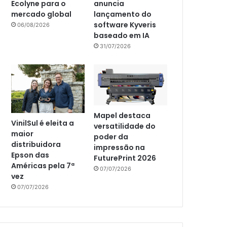
Ecolyne para o
anuncia
mercado global
lançamento do
software Kyveris
06/08/2026
baseado em IA
31/07/2026
Mapel destaca
VinilSul é eleita a
versatilidade do
maior
poder da
distribuidora
impressão na
Epson das
FuturePrint 2026
Américas pela 7ª
07/07/2026
vez
07/07/2026