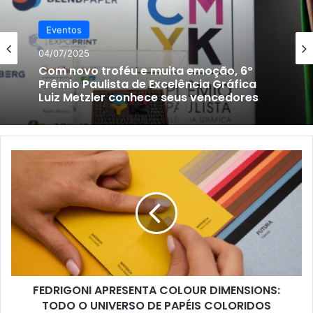
Eventos
04/07/2025
Com novo troféu e muita emoção, 6º
Prêmio Paulista de Excelência Gráfica
Luiz Metzler conhece seus vencedores
FEDRIGONI
APRESENTA
COLOUR
DIMENSIONS:
TODO
O
UNIVERSO
DE
PAPÉIS
FEDRIGONI APRESENTA COLOUR DIMENSIONS:
COLORIDOS
REUNIDOS
TODO O UNIVERSO DE PAPÉIS COLORIDOS