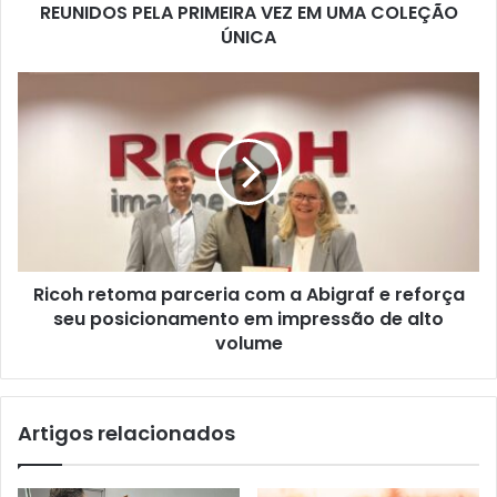
PELA
REUNIDOS PELA PRIMEIRA VEZ EM UMA COLEÇÃO
PRIMEIRA
ÚNICA
VEZ
EM
Ricoh
UMA
retoma
COLEÇÃO
parceria
ÚNICA
com
a
Abigraf
e
reforça
seu
Ricoh retoma parceria com a Abigraf e reforça
posicionamento
em
seu posicionamento em impressão de alto
impressão
volume
de
alto
volume
Artigos relacionados