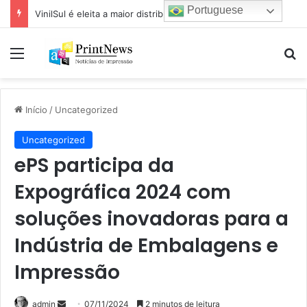
Portuguese
VinilSul é eleita a maior distribuidora Epson das Américas pela 7ª vez
Menu
Pr
Início
/
Uncategorized
Uncategorized
ePS participa da
Expográfica 2024 com
soluções inovadoras para a
Indústria de Embalagens e
Impressão
Mande
admin
07/11/2024
2 minutos de leitura