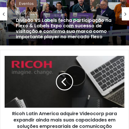
Eventos
20/06/2026
Divisão VS Labels fecha participação na
Flexo & Labels Expo com sucesso de
visitação e confirma sua marca como
importante player no mercado flexo
Ricoh
Latin
America
adquire
Videocorp
para
expandir
ainda
mais
Ricoh Latin America adquire Videocorp para
suas
capacidades
expandir ainda mais suas capacidades em
em
soluções empresariais de comunicação