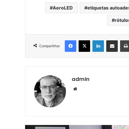
AeroLED
etiquetas autoade
rótulo
Facebook
X
Linkedin
Compartilhar via e-mail
Compartilhar
admin
Website