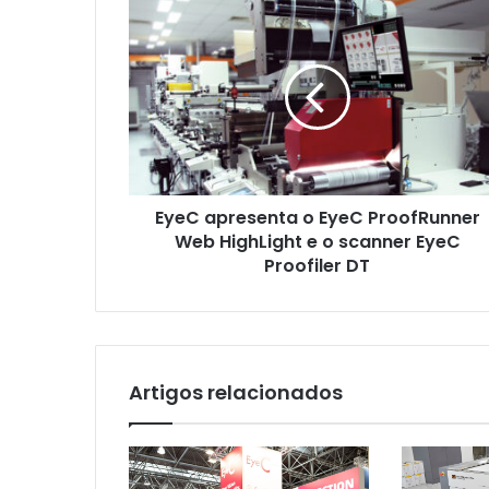
EyeC
apresenta
o
EyeC
ProofRunner
Web
HighLight
e
o
EyeC apresenta o EyeC ProofRunner
scanner
EyeC
Web HighLight e o scanner EyeC
Proofiler
Proofiler DT
DT
Artigos relacionados