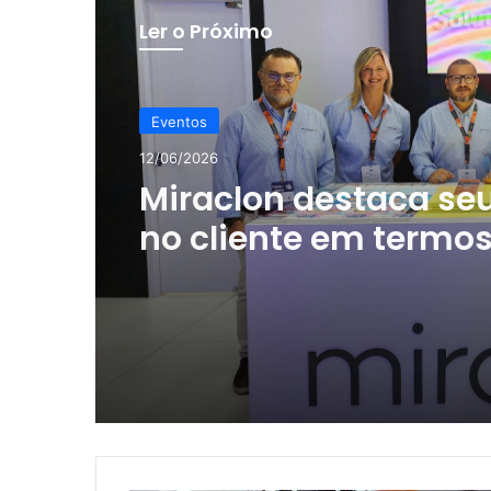
Ler o Próximo
Eventos
12/06/2026
Miraclon destaca seu
no cliente em termos
eficiência, consistên
tecnologia flexográf
moderna na Flexo & 
Expo 2026