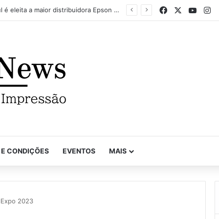
Facebook
X
YouTu
In
Mapel destaca versatilidade do poder da impressão na FuturePrint 2026
 E CONDIÇÕES
EVENTOS
MAIS
lExpo 2023