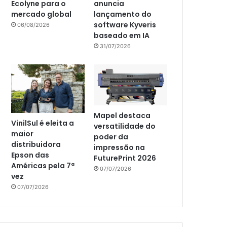
Ecolyne para o
anuncia
mercado global
lançamento do
software Kyveris
06/08/2026
baseado em IA
31/07/2026
Mapel destaca
VinilSul é eleita a
versatilidade do
maior
poder da
distribuidora
impressão na
Epson das
FuturePrint 2026
Américas pela 7ª
07/07/2026
vez
07/07/2026