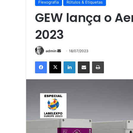
Flexografia
Rótulos & Etiquetas
GEW lança o Ae
2023
Mande
admin
18/07/2023
um
Facebook
X
Linkedin
Compartilhar via e-mail
Imprimir
e-
mail