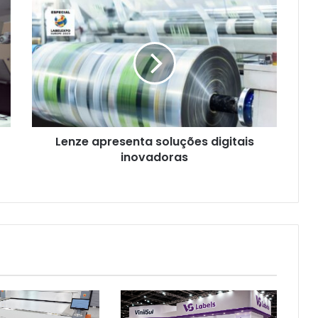
Lenze
apresenta
Flexo & Labels + Flexo & Pack lança
soluções
app para otimizar a experiência de
digitais
visitação ao evento
inovadoras
ePS lança CommandCore™ para
unificar as operações de
embalagens
Lenze apresenta soluções digitais
Flint Group Digital Xeikon leva
inovadoras
modelo de assinatura Ecolyne para
o mercado global
Durst destaca ecossistema
industrial para impressão e
estamparia digital na Febratex
2026
Encontro Regional da Abiea reúne
cerca de 100 profissionais do setor
de rótulos e etiquetas