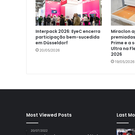
Interpack 2026: EyeC encerra
Miraclon a
participação bem-sucedida
premiadas
em Düsseldorf
Prime e a 
Ultra na F
20/05/2026
2026
19/05/2026
Most Viewed Posts
Last Mo
20/07/2022