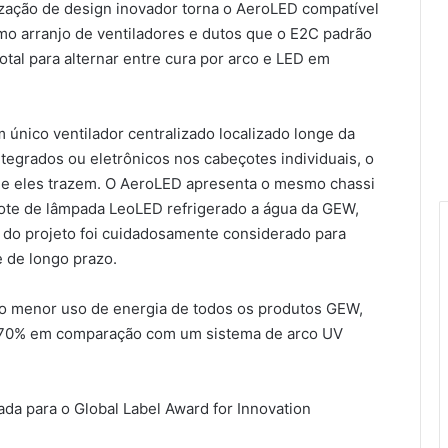
ização de design inovador torna o AeroLED compatível
 arranjo de ventiladores e dutos que o E2C padrão
total para alternar entre cura por arco e LED em
 único ventilador centralizado localizado longe da
tegrados ou eletrônicos nos cabeçotes individuais, o
 que eles trazem. O AeroLED apresenta o mesmo chassi
Com maior stand da feira, Furnax
ote de lâmpada LeoLED refrigerado a água da GEW,
encerra Flexo & Labels Expo com
lançamentos e sucesso comercial
 do projeto foi cuidadosamente considerado para
 de longo prazo.
Reinaflex amplia linha de
equipamentos e lança Taurus
 o menor uso de energia de todos os produtos GEW,
Hybrid Platinum na Flexo & Labels
 70% em comparação com um sistema de arco UV
Expo 2026
ZETA 8 reforça proposta da
Flexopower para uma flexografia
da para o Global Label Award for Innovation
mais ágil, precisa e conectada