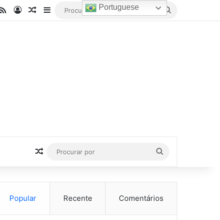
Portuguese
be
stagram
RSS
Entrar
Artigo aleatório
Barra Lateral
Procurar
por
Artigo aleatório
Procurar
por
Popular
Recente
Comentários