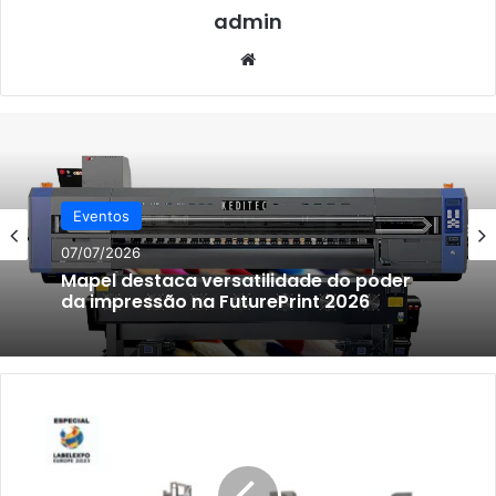
admin
Website
Eventos
07/07/2026
Mapel destaca versatilidade do poder
da impressão na FuturePrint 2026
Hontec
apresenta
o
MPX350