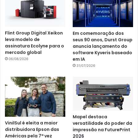
Flint Group Digital Xeikon
Em comemoração dos
leva modelo de
seus 90 anos, Durst Group
assinatura Ecolyne para o
anuncia lançamento do
mercado global
software Kyveris baseado
em IA
06/08/2026
31/07/2026
Mapel destaca
VinilSul é eleita a maior
versatilidade do poder da
distribuidora Epson das
impressão na FuturePrint
Américas pela 7ª vez
2026