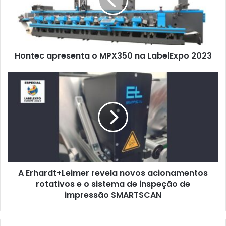
na
LabelExpo
2023
Hontec apresenta o MPX350 na LabelExpo 2023
A
Erhardt+Leimer
revela
novos
acionamentos
rotativos
e
o
sistema
A Erhardt+Leimer revela novos acionamentos
de
inspeção
rotativos e o sistema de inspeção de
de
impressão SMARTSCAN
impressão
SMARTSCAN