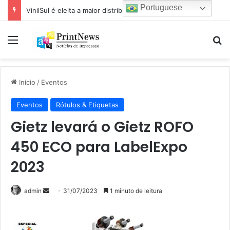
Portuguese
VinilSul é eleita a maior distribuidora Epson das Américas pela 7ª vez
Menu
Pr
Início
/
Eventos
Eventos
Rótulos & Etiquetas
Gietz levará o Gietz ROFO
450 ECO para LabelExpo
2023
Mande
admin
31/07/2023
1 minuto de leitura
um
e-
mail