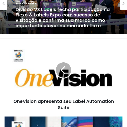
20/06/2026
Divisão VS Labels fecha participação na
Flexo & Labels Expo com sucesso de
visitação e confirma sua marca como
importante player no mercado flexo
OneVision
apresenta
seu
Label
Automation
Suite
OneVision apresenta seu Label Automation
Suite
Sun
Chemical