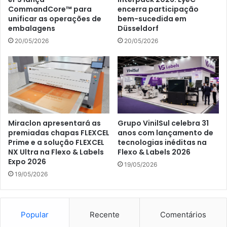
CommandCore™ para
encerra participação
unificar as operações de
bem-sucedida em
embalagens
Düsseldorf
20/05/2026
20/05/2026
Miraclon apresentará as
Grupo VinilSul celebra 31
premiadas chapas FLEXCEL
anos com lançamento de
Prime e a solução FLEXCEL
tecnologias inéditas na
NX Ultra na Flexo & Labels
Flexo & Labels 2026
Expo 2026
19/05/2026
19/05/2026
Popular
Recente
Comentários