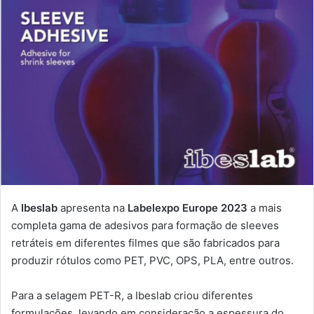
e-
mail
A
Ibeslab
apresenta na
Labelexpo Europe 2023
a mais
completa gama de adesivos para formação de sleeves
retráteis em diferentes filmes que são fabricados para
produzir rótulos como PET, PVC, OPS, PLA, entre outros.
Para a selagem PET-R, a Ibeslab criou diferentes
formulações, levando em consideração a espessura do