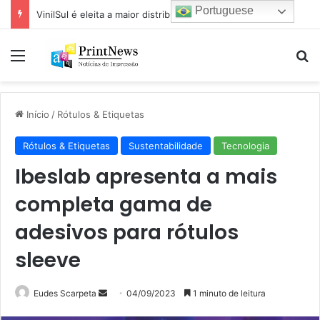
Portuguese
VinilSul é eleita a maior distribuidora Epson das Américas pela 7ª vez
Menu
Pr
Início
/
Rótulos & Etiquetas
Rótulos & Etiquetas
Sustentabilidade
Tecnologia
Ibeslab apresenta a mais
completa gama de
adesivos para rótulos
sleeve
Mande
Eudes Scarpeta
04/09/2023
1 minuto de leitura
um