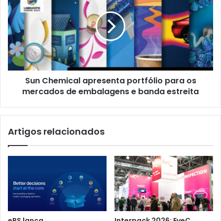
apresenta
portfólio
para
os
mercados
de
embalagens
Sun Chemical apresenta portfólio para os
e
banda
mercados de embalagens e banda estreita
estreita
Artigos relacionados
ePS lança
Interpack 2026: EyeC