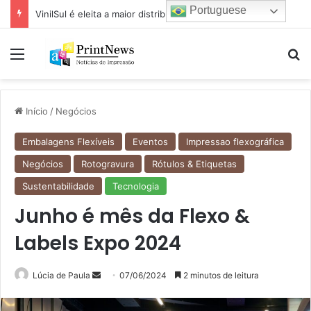
Portuguese
VinilSul é eleita a maior distribuidora Epson das Américas pela 7ª vez
Menu
Pr
Início
/
Negócios
Embalagens Flexíveis
Eventos
Impressao flexográfica
Negócios
Rotogravura
Rótulos & Etiquetas
Sustentabilidade
Tecnologia
Junho é mês da Flexo &
Labels Expo 2024
Mande
Lúcia de Paula
07/06/2024
2 minutos de leitura
um
e-