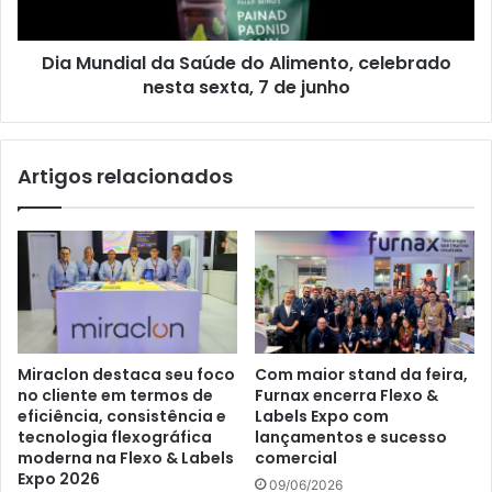
nesta
sexta,
Dia Mundial da Saúde do Alimento, celebrado
7
de
nesta sexta, 7 de junho
junho
Artigos relacionados
Miraclon destaca seu foco
Com maior stand da feira,
no cliente em termos de
Furnax encerra Flexo &
eficiência, consistência e
Labels Expo com
tecnologia flexográfica
lançamentos e sucesso
moderna na Flexo & Labels
comercial
Expo 2026
09/06/2026