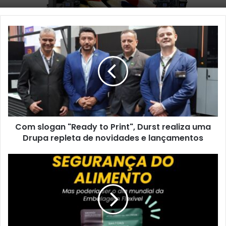
Com
slogan
"Ready
to
Print",
Durst
realiza
uma
Drupa
Com slogan "Ready to Print", Durst realiza uma
repleta
de
Drupa repleta de novidades e lançamentos
novidades
e
Dia
lançamentos
Mundial
da
Saúde
do
Alimento,
celebrado