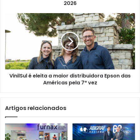
2026
2026
VinilSul
é
eleita
a
maior
distribuidora
Epson
das
Américas
VinilSul é eleita a maior distribuidora Epson das
pela
7ª
Américas pela 7ª vez
vez
Artigos relacionados