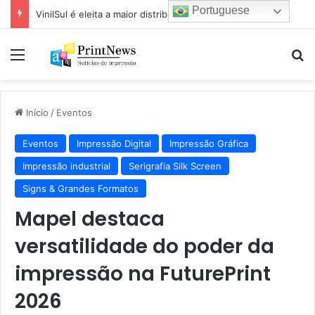
Portuguese
VinilSul é eleita a maior distribuidora Epson das Américas pela 7ª vez
Menu
Pr
Início
/
Eventos
Eventos
Impressão Digital
Impressão Gráfica
Impressão industrial
Serigrafia Silk Screen
Signs & Grandes Formatos
Mapel destaca
versatilidade do poder da
impressão na FuturePrint
2026