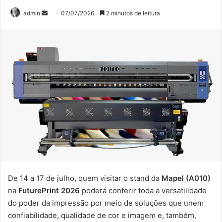
Mande
admin
07/07/2026
2 minutos de leitura
um
e-
mail
De 14 a 17 de julho, quem visitar o stand da
Mapel (A010)
na
FuturePrint
2026
poderá conferir toda a versatilidade
do poder da impressão por meio de soluções que unem
confiabilidade, qualidade de cor e imagem e, também,