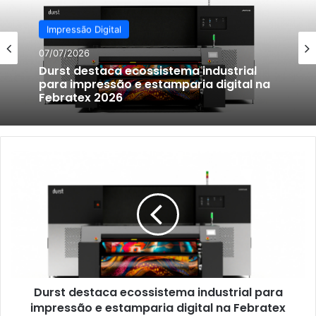
Impressão Digital
07/07/2026
Durst destaca ecossistema industrial
para impressão e estamparia digital na
Febratex 2026
Durst
destaca
ecossistema
industrial
para
impressão
e
estamparia
digital
Durst destaca ecossistema industrial para
na
Febratex
impressão e estamparia digital na Febratex