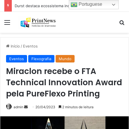
Portuguese
Durst destaca ecossistema industrial para impressão e estamparia digital na Febratex 2026
Menu
Pr
Início
/
Eventos
Eventos
Flexografia
Mundo
Miraclon recebe o FTA
Technical Innovation Award
pela PureFlexo Printing
Mande
admin
20/04/2023
2 minutos de leitura
um
e-
mail