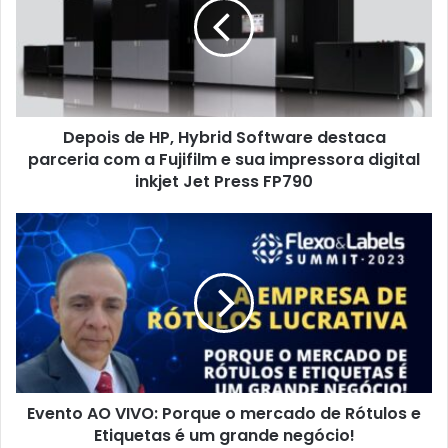
Hybrid
Software
destaca
parceria
com
a
Depois de HP, Hybrid Software destaca
Fujifilm
e
parceria com a Fujifilm e sua impressora digital
sua
inkjet Jet Press FP790
impressora
digital
Evento
inkjet
AO
Jet
VIVO:
Press
Porque
FP790
o
mercado
de
Rótulos
e
Evento AO VIVO: Porque o mercado de Rótulos e
Etiquetas
é
Etiquetas é um grande negócio!