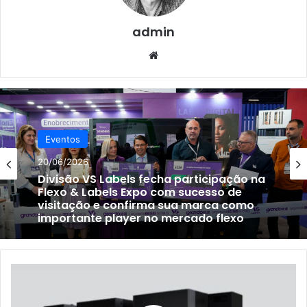
admin
Website
Eventos
20/06/2026
Divisão VS Labels fecha participação na
Flexo & Labels Expo com sucesso de
visitação e confirma sua marca como
importante player no mercado flexo
Depois
de
HP,