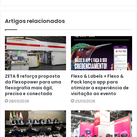
um
grande
negócio!
Artigos relacionados
ZETA 8 reforça proposta
Flexo & Labels + Flexo &
da Flexopower para uma
Pack lança app para
flexografia mais ágil,
otimizar a experiência de
precisa e conectada
visitação ao evento
28/05/2026
25/05/2026