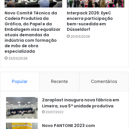
Novo Comitê Técnico da
Interpack 2026: EyeC
Cadeia Produtiva da
encerra participação
Gráfica, do Papel e da
bem-sucedida em
Embalagem visa equalizar
Düsseldorf
atuais demandas da
20/05/2026
indústria com formação
de mão de obra
especializada
25/05/2026
Popular
Recente
Comentários
Zaraplast inaugura nova fábrica em
Limeira, sua 5ª unidade produtiva
20/07/2022
Novo PANTONE 2023 com