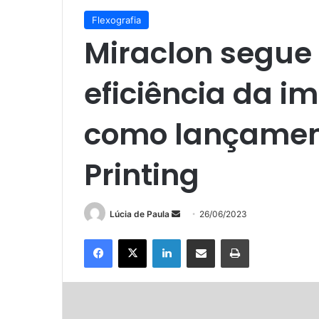
Flexografia
Miraclon segue 
eficiência da i
como lançamen
Printing
Mande
Lúcia de Paula
26/06/2023
um
Facebook
X
Linkedin
Compartilhar via e-mail
Imprimir
e-
mail