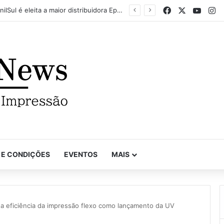
Facebook
X
YouTu
In
Mapel destaca versatilidade do poder da impressão na FuturePrint 2026
 E CONDIÇÕES
EVENTOS
MAIS
 a eficiência da impressão flexo como lançamento da UV