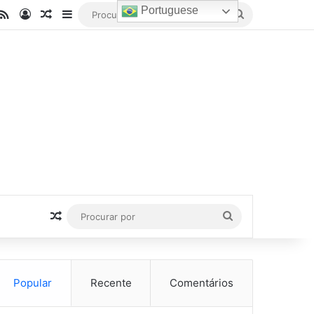
Portuguese
be
stagram
RSS
Entrar
Artigo aleatório
Barra Lateral
Procurar
por
Artigo aleatório
Procurar
por
Popular
Recente
Comentários