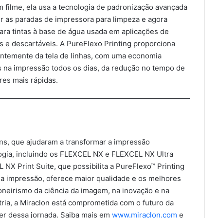
m filme, ela usa a tecnologia de padronização avançada
ir as paradas de impressora para limpeza e agora
ra tintas à base de água usada em aplicações de
is e descartáveis. A PureFlexo Printing proporciona
entemente da tela de linhas, com uma economia
 na impressão todos os dias, da redução no tempo de
res mais rápidas.
ns, que ajudaram a transformar a impressão
logia, incluindo os FLEXCEL NX e FLEXCEL NX Ultra
 NX Print Suite, que possibilita a PureFlexo™ Printing
 na impressão, oferece maior qualidade e os melhores
Miraclon apresentará as premiadas
ioneirismo da ciência da imagem, na inovação e na
chapas FLEXCEL Prime e a solução
tria, a Miraclon está comprometida com o futuro da
FLEXCEL NX Ultra na Flexo & Labels
Expo 2026
íder dessa jornada. Saiba mais em
www.miraclon.com
e