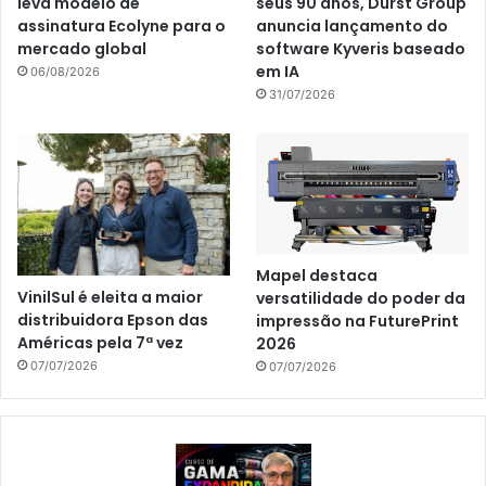
leva modelo de
seus 90 anos, Durst Group
assinatura Ecolyne para o
anuncia lançamento do
mercado global
software Kyveris baseado
em IA
06/08/2026
31/07/2026
Mapel destaca
VinilSul é eleita a maior
versatilidade do poder da
distribuidora Epson das
impressão na FuturePrint
Américas pela 7ª vez
2026
07/07/2026
07/07/2026