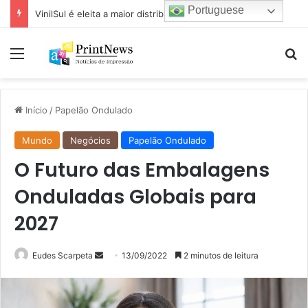
Portuguese
VinilSul é eleita a maior distribuidora Epson das Américas pela 7ª vez
Menu
Pr
Início
/
Papelão Ondulado
Mundo
Negócios
Papelão Ondulado
O Futuro das Embalagens
Onduladas Globais para
2027
Mande
Eudes Scarpeta
13/09/2022
2 minutos de leitura
um
e-
mail