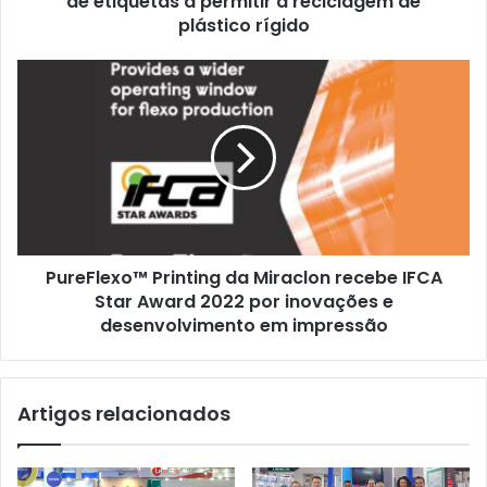
de etiquetas a permitir a reciclagem de
a
plástico rígido
reciclagem
de
PureFlexo™
plástico
Printing
rígido
da
Miraclon
recebe
IFCA
Star
Award
2022
PureFlexo™ Printing da Miraclon recebe IFCA
por
inovações
Star Award 2022 por inovações e
e
desenvolvimento em impressão
desenvolvimento
em
impressão
Artigos relacionados