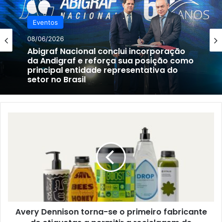
Eventos
08/06/2026
Abigraf Nacional conclui incorporação
da Andigraf e reforça sua posição como
principal entidade representativa do
setor no Brasil
Avery
Dennison
torna-
se
o
primeiro
fabricante
de
etiquetas
Avery Dennison torna-se o primeiro fabricante
a
permitir