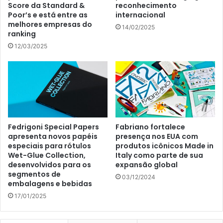
Score da Standard &
reconhecimento
Poor’s e está entre as
internacional
melhores empresas do
14/02/2025
ranking
12/03/2025
Fedrigoni Special Papers
Fabriano fortalece
apresenta novos papéis
presença nos EUA com
especiais para rótulos
produtos icônicos Made in
Wet-Glue Collection,
Italy como parte de sua
desenvolvidos para os
expansão global
segmentos de
03/12/2024
embalagens e bebidas
17/01/2025