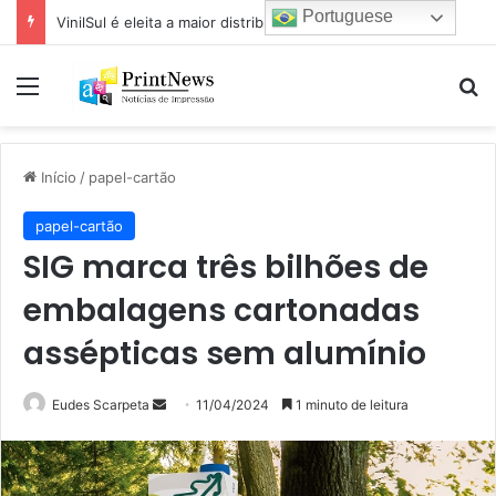
Portuguese
VinilSul é eleita a maior distribuidora Epson das Américas pela 7ª vez
Menu
Pr
Início
/
papel-cartão
papel-cartão
SIG marca três bilhões de
embalagens cartonadas
assépticas sem alumínio
Mande
Eudes Scarpeta
11/04/2024
1 minuto de leitura
um
e-
mail