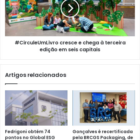
chega
à
terceira
edição
em
seis
#CirculeUmLivro cresce e chega à terceira
capitais
edição em seis capitais
Artigos relacionados
Fedrigoni obtém 74
Gonçalves é recertificada
pontos no Global ESG
pela BRCGS Packaging, de