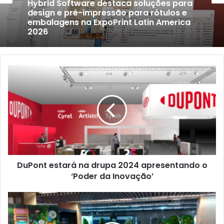
Hybrid Software destaca soluções para
design e pré-impressão para rótulos e
embalagens na ExpoPrint Latin America
2026
DuPont
estará
na
drupa
2024
apresentando
o
‘Poder
da
DuPont estará na drupa 2024 apresentando o
Inovação’
‘Poder da Inovação’
#CirculeUmLivro
cresce
e