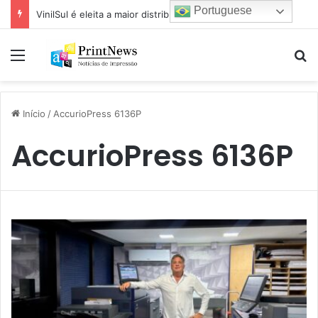
Portuguese
VinilSul é eleita a maior distribuidora Epson das Américas pela 7ª vez
Menu
Pr
Início
/
AccurioPress 6136P
AccurioPress 6136P