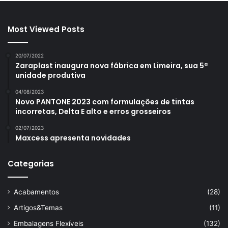
Most Viewed Posts
20/07/2022
Zaraplast inaugura nova fábrica em Limeira, sua 5ª
unidade produtiva
04/08/2023
Novo PANTONE 2023 com formulações de tintas
incorretas, Delta E alto e erros grosseiros
02/07/2023
Maxcess apresenta novidades
Categorias
Acabamentos
(28)
Artigos&Temas
(11)
Embalagens Flexíveis
(132)