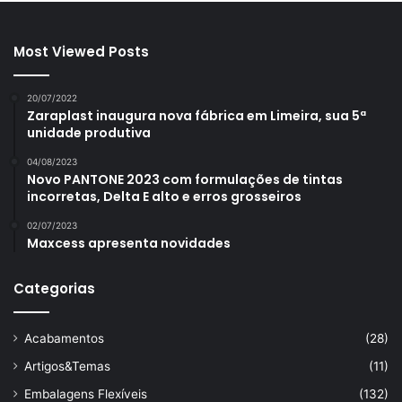
Most Viewed Posts
20/07/2022
Zaraplast inaugura nova fábrica em Limeira, sua 5ª
unidade produtiva
04/08/2023
Novo PANTONE 2023 com formulações de tintas
incorretas, Delta E alto e erros grosseiros
02/07/2023
Maxcess apresenta novidades
Categorias
Acabamentos
(28)
Artigos&Temas
(11)
Embalagens Flexíveis
(132)