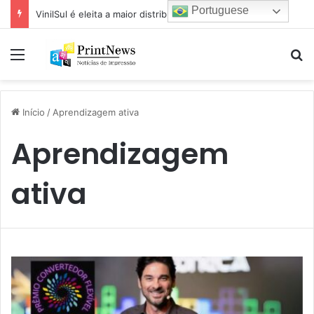
Portuguese
VinilSul é eleita a maior distribuidora Epson das Américas pela 7ª vez
Menu
Pr
Início
/
Aprendizagem ativa
Aprendizagem
ativa