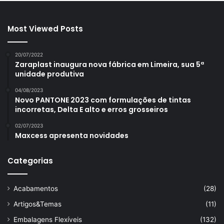
Most Viewed Posts
20/07/2022
Zaraplast inaugura nova fábrica em Limeira, sua 5ª
unidade produtiva
04/08/2023
Novo PANTONE 2023 com formulações de tintas
incorretas, Delta E alto e erros grosseiros
02/07/2023
Maxcess apresenta novidades
Categorias
Acabamentos
(28)
Artigos&Temas
(11)
Embalagens Flexíveis
(132)