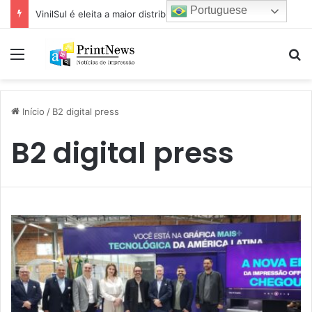
Portuguese
VinilSul é eleita a maior distribuidora Epson das Américas pela 7ª vez
Menu
Pr
Início
/
B2 digital press
B2 digital press