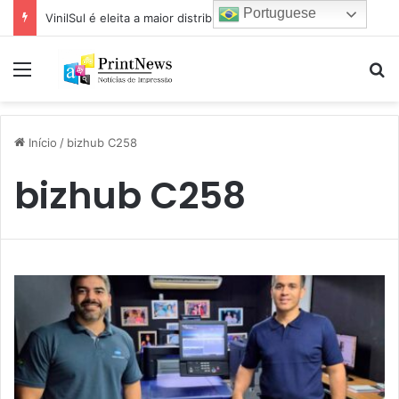
Portuguese
VinilSul é eleita a maior distribuidora Epson das Américas pela 7ª vez
Menu
Pr
Início
/
bizhub C258
bizhub C258