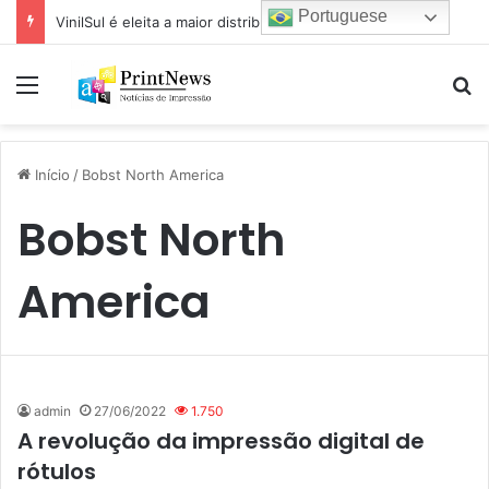
Portuguese
VinilSul é eleita a maior distribuidora Epson das Américas pela 7ª vez
Menu
Pr
Início
/
Bobst North America
Bobst North
America
admin
27/06/2022
1.750
A revolução da impressão digital de
rótulos