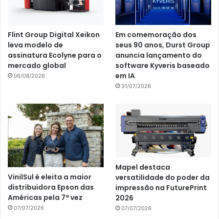
Flint Group Digital Xeikon
Em comemoração dos
leva modelo de
seus 90 anos, Durst Group
assinatura Ecolyne para o
anuncia lançamento do
mercado global
software Kyveris baseado
em IA
06/08/2026
31/07/2026
Mapel destaca
VinilSul é eleita a maior
versatilidade do poder da
distribuidora Epson das
impressão na FuturePrint
Américas pela 7ª vez
2026
07/07/2026
07/07/2026