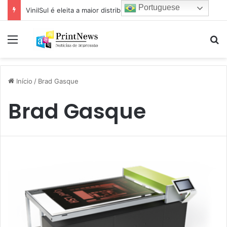
Portuguese
VinilSul é eleita a maior distribuidora Epson das Américas pela 7ª vez
Menu
Pr
Início
/
Brad Gasque
Brad Gasque