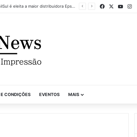
Facebook
X
YouTu
In
Mapel destaca versatilidade do poder da impressão na FuturePrint 2026
 E CONDIÇÕES
EVENTOS
MAIS