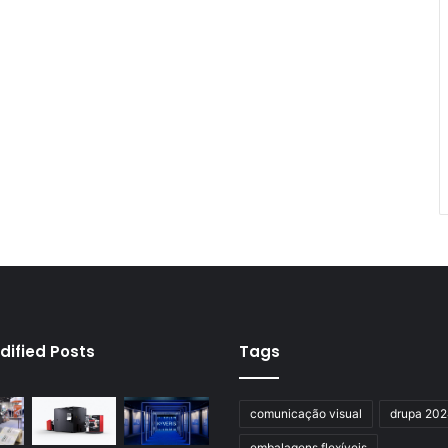
dified Posts
Tags
comunicação visual
drupa 20
embalagens flexíveis