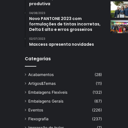
produtiva
04/08/2023
Novo PANTONE 2023 com
formulações de tintas incorretas,
Delta E alto e erros grosseiros
02/07/2023
Maxcess apresenta novidades
Categorias
Acabamentos
(28)
Artigos&Temas
(11)
Embalagens Flexíveis
(132)
Embalagens Gerais
(67)
Eventos
(226)
Flexografia
(237)
Impressão de bulas
(7)