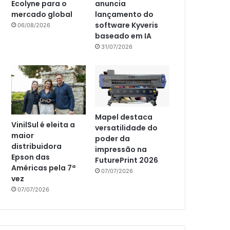
Ecolyne para o
anuncia
mercado global
lançamento do
software Kyveris
06/08/2026
baseado em IA
31/07/2026
Mapel destaca
VinilSul é eleita a
versatilidade do
maior
poder da
distribuidora
impressão na
Epson das
FuturePrint 2026
Américas pela 7ª
07/07/2026
vez
07/07/2026