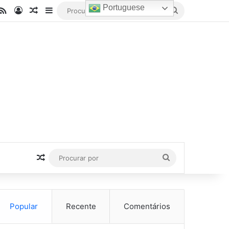
Portuguese
be
stagram
RSS
Entrar
Artigo aleatório
Barra Lateral
Procurar
por
Artigo aleatório
Procurar
por
Popular
Recente
Comentários