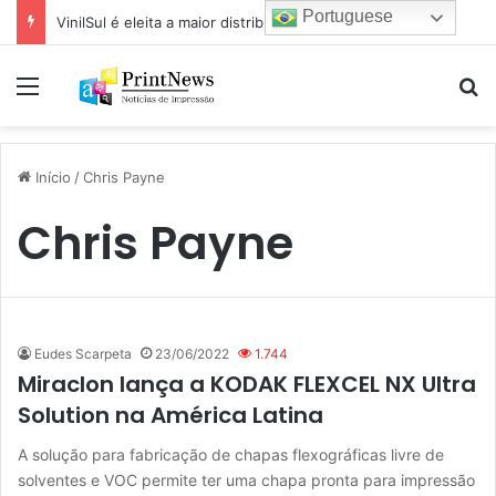
Portuguese
VinilSul é eleita a maior distribuidora Epson das Américas pela 7ª vez
Menu
Pr
Início
/
Chris Payne
Chris Payne
Eudes Scarpeta
23/06/2022
1.744
Miraclon lança a KODAK FLEXCEL NX Ultra
Solution na América Latina
A solução para fabricação de chapas flexográficas livre de
solventes e VOC permite ter uma chapa pronta para impressão