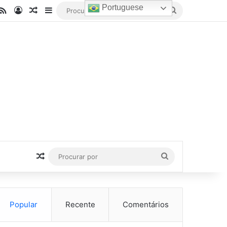
Portuguese
be
stagram
RSS
Entrar
Artigo aleatório
Barra Lateral
Procurar
por
Artigo aleatório
Procurar
por
Popular
Recente
Comentários