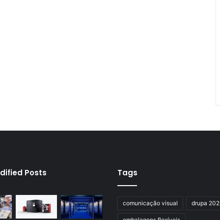
dified Posts
Tags
comunicação visual
drupa 20
embalagens flexíveis