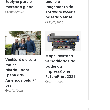
Ecolyne para o
anuncia
mercado global
lançamento do
software Kyveris
06/08/2026
baseado em IA
31/07/2026
Mapel destaca
VinilSul é eleita a
versatilidade do
maior
poder da
distribuidora
impressão na
Epson das
FuturePrint 2026
Américas pela 7ª
07/07/2026
vez
07/07/2026