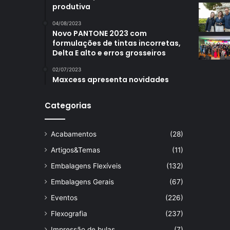
produtiva
04/08/2023
Novo PANTONE 2023 com
formulações de tintas incorretas,
Delta E alto e erros grosseiros
02/07/2023
Maxcess apresenta novidades
Categorias
Acabamentos
(28)
Artigos&Temas
(11)
Embalagens Flexíveis
(132)
Embalagens Gerais
(67)
Eventos
(226)
Flexografia
(237)
Impressão de bulas
(7)