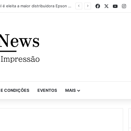
Facebook
X
YouTu
In
VinilSul é eleita a maior distribuidora Epson das Américas pela 7ª vez
 E CONDIÇÕES
EVENTOS
MAIS