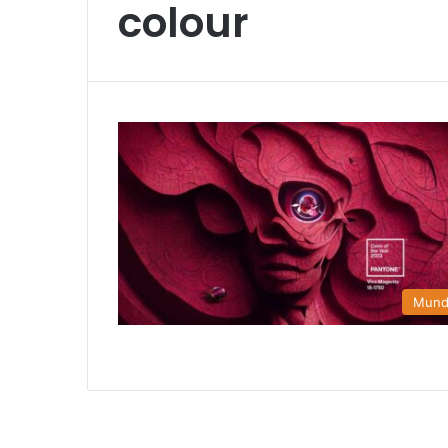
colour
Mun