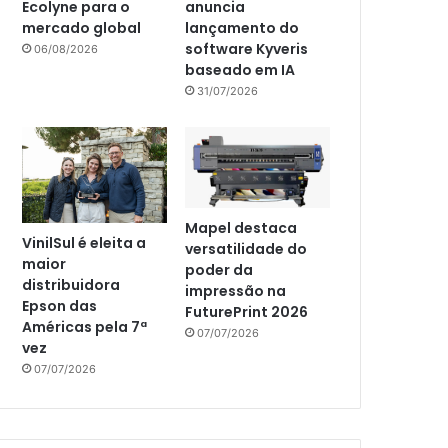
Ecolyne para o
anuncia
mercado global
lançamento do
software Kyveris
06/08/2026
baseado em IA
31/07/2026
Mapel destaca
VinilSul é eleita a
versatilidade do
maior
poder da
distribuidora
impressão na
Epson das
FuturePrint 2026
Américas pela 7ª
07/07/2026
vez
07/07/2026