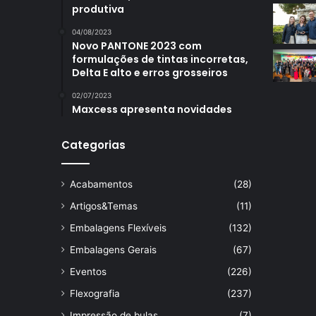
produtiva
04/08/2023
Novo PANTONE 2023 com
formulações de tintas incorretas,
Delta E alto e erros grosseiros
02/07/2023
Maxcess apresenta novidades
Categorias
Acabamentos
(28)
Artigos&Temas
(11)
Embalagens Flexíveis
(132)
Embalagens Gerais
(67)
Eventos
(226)
Flexografia
(237)
Impressão de bulas
(7)