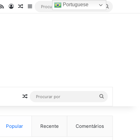
Portuguese
be
stagram
RSS
Entrar
Artigo aleatório
Barra Lateral
Procurar
por
Artigo aleatório
Procurar
por
Popular
Recente
Comentários