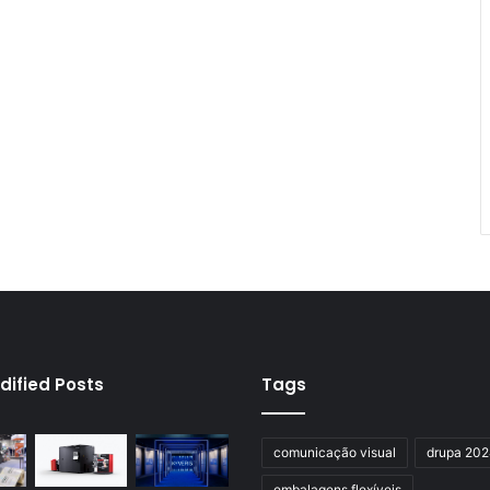
dified Posts
Tags
comunicação visual
drupa 20
embalagens flexíveis