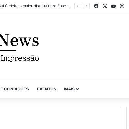
Facebook
X
YouTu
In
Mapel destaca versatilidade do poder da impressão na FuturePrint 2026
 E CONDIÇÕES
EVENTOS
MAIS