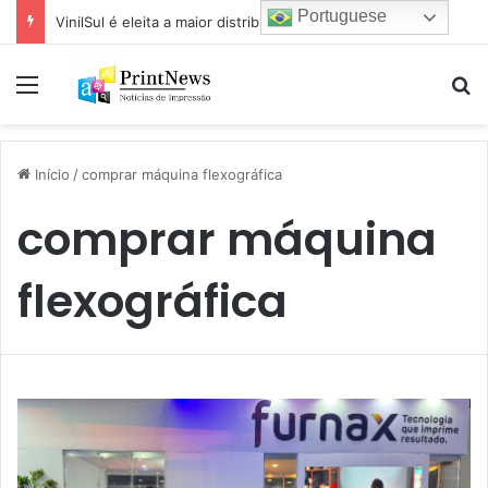
Portuguese
VinilSul é eleita a maior distribuidora Epson das Américas pela 7ª vez
Menu
Pr
Início
/
comprar máquina flexográfica
comprar máquina
flexográfica