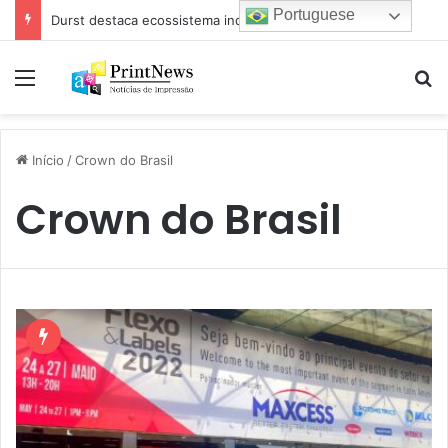
Portuguese
Durst destaca ecossistema industrial para impressão e estamparia digital na Febratex 2026
Menu
Pr
Início
/
Crown do Brasil
Crown do Brasil