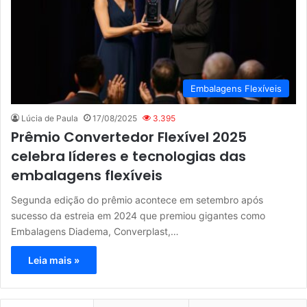
Embalagens Flexíveis
Lúcia de Paula
17/08/2025
3.395
Prêmio Convertedor Flexível 2025
celebra líderes e tecnologias das
embalagens flexíveis
Segunda edição do prêmio acontece em setembro após
sucesso da estreia em 2024 que premiou gigantes como
Embalagens Diadema, Converplast,…
Leia mais »