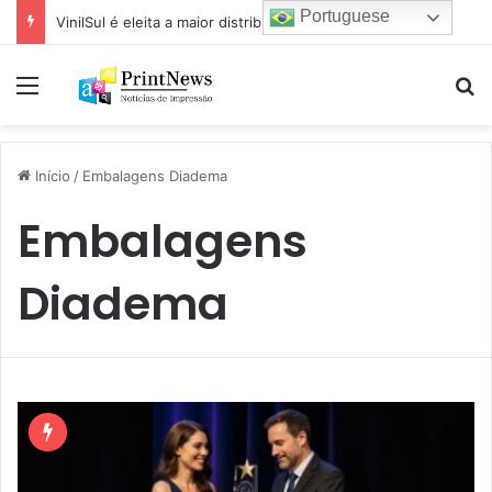
Portuguese
VinilSul é eleita a maior distribuidora Epson das Américas pela 7ª vez
Menu
Pr
Início
/
Embalagens Diadema
Embalagens
Diadema