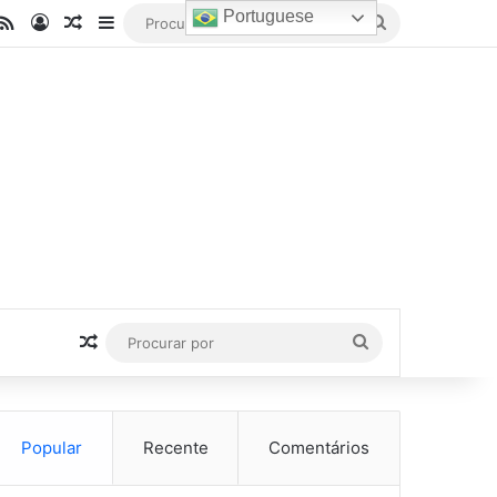
Portuguese
be
stagram
RSS
Entrar
Artigo aleatório
Barra Lateral
Procurar
por
Artigo aleatório
Procurar
por
Popular
Recente
Comentários