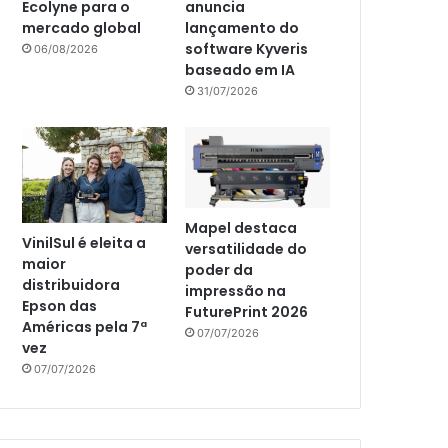
Ecolyne para o
anuncia
mercado global
lançamento do
software Kyveris
06/08/2026
baseado em IA
31/07/2026
Mapel destaca
VinilSul é eleita a
versatilidade do
maior
poder da
distribuidora
impressão na
Epson das
FuturePrint 2026
Américas pela 7ª
07/07/2026
vez
07/07/2026