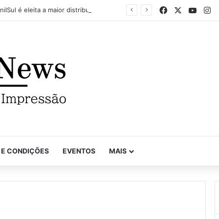
Facebook
X
YouTu
In
VinilSul é eleita a maior distribuidora Epson das Américas pela 7ª vez
 E CONDIÇÕES
EVENTOS
MAIS