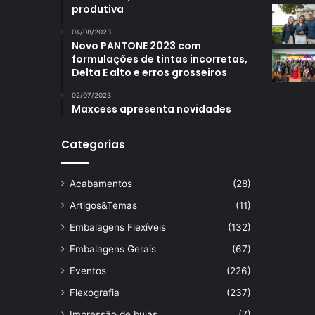
produtiva
04/08/2023
Novo PANTONE 2023 com
formulações de tintas incorretas,
Delta E alto e erros grosseiros
02/07/2023
Maxcess apresenta novidades
Categorias
Acabamentos
(28)
Artigos&Temas
(11)
Embalagens Flexíveis
(132)
Embalagens Gerais
(67)
Eventos
(226)
Flexografia
(237)
Impressão de bulas
(7)