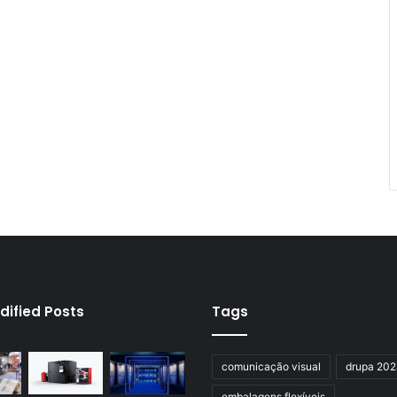
dified Posts
Tags
comunicação visual
drupa 20
embalagens flexíveis