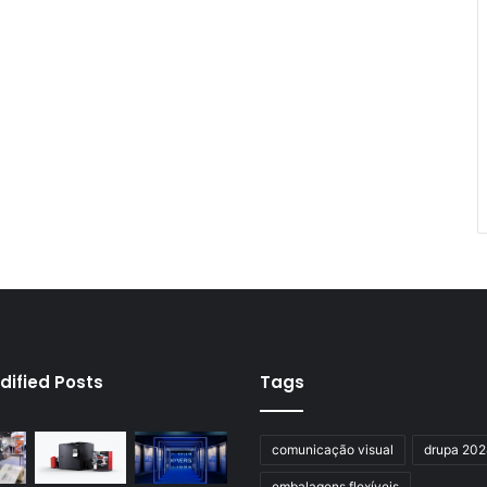
dified Posts
Tags
comunicação visual
drupa 20
embalagens flexíveis