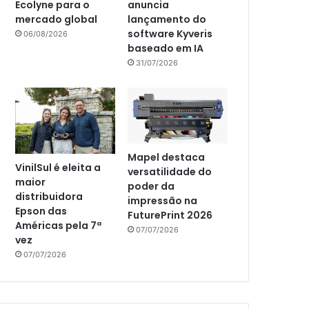
Ecolyne para o
anuncia
mercado global
lançamento do
software Kyveris
06/08/2026
baseado em IA
31/07/2026
Mapel destaca
VinilSul é eleita a
versatilidade do
maior
poder da
distribuidora
impressão na
Epson das
FuturePrint 2026
Américas pela 7ª
07/07/2026
vez
07/07/2026