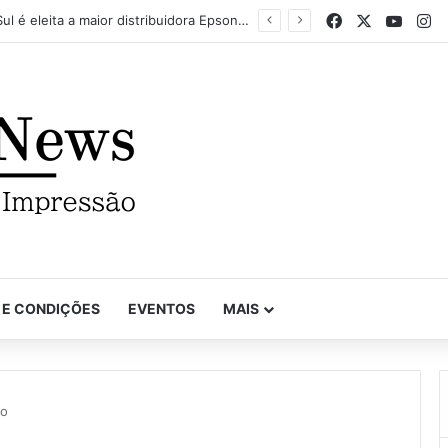
Facebook
X
YouTu
In
Mapel destaca versatilidade do poder da impressão na FuturePrint 2026
 E CONDIÇÕES
EVENTOS
MAIS
xo