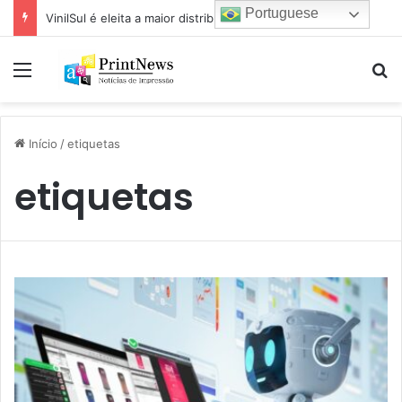
Portuguese
VinilSul é eleita a maior distribuidora Epson das Américas pela 7ª vez
Menu
Pr
Início
/
etiquetas
etiquetas