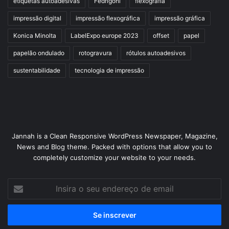
etiquetas autoadesivas
Fedrigoni
flexografia
impressão digital
impressão flexográfica
impressão gráfica
Konica Minolta
LabelExpo europe 2023
offset
papel
papelão ondulado
rotogravura
rótulos autoadesivos
sustentabilidade
tecnologia de impressão
Jannah is a Clean Responsive WordPress Newspaper, Magazine,
News and Blog theme. Packed with options that allow you to
completely customize your website to your needs.
Insira
o
seu
endereço
de