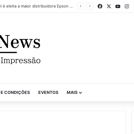
Facebook
X
YouTu
In
VinilSul é eleita a maior distribuidora Epson das Américas pela 7ª vez
 E CONDIÇÕES
EVENTOS
MAIS