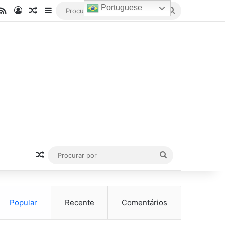
Portuguese
be
stagram
RSS
Entrar
Artigo aleatório
Barra Lateral
Procurar
por
Artigo aleatório
Procurar
por
Popular
Recente
Comentários