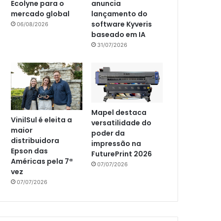
Ecolyne para o
anuncia
mercado global
lançamento do
software Kyveris
06/08/2026
baseado em IA
31/07/2026
Mapel destaca
VinilSul é eleita a
versatilidade do
maior
poder da
distribuidora
impressão na
Epson das
FuturePrint 2026
Américas pela 7ª
07/07/2026
vez
07/07/2026