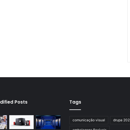
dified Posts
Tags
comunicação visual
drupa 20
embalagens flexíveis