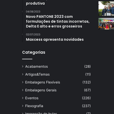
produtiva
04/08/2023
Novo PANTONE 2023 com
formulações de tintas incorretas,
Delta E alto e erros grosseiros
02/07/2023
Maxcess apresenta novidades
Categorias
Acabamentos
(28)
Artigos&Temas
(11)
Embalagens Flexíveis
(132)
Embalagens Gerais
(67)
Eventos
(226)
Flexografia
(237)
Impressão de bulas
(7)