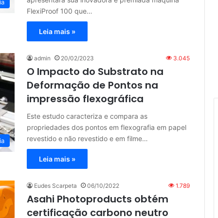
ia
FlexiProof 100 que…
Leia mais »
admin
20/02/2023
3.045
O Impacto do Substrato na
Deformação de Pontos na
impressão flexográfica
Este estudo caracteriza e compara as
propriedades dos pontos em flexografia em papel
revestido e não revestido e em filme…
ia
Leia mais »
Eudes Scarpeta
06/10/2022
1.789
Asahi Photoproducts obtém
certificação carbono neutro