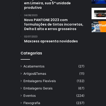
em Limeira, sua 5ª unidade
produtiva
04/08/2023
Novo PANTONE 2023 com
formulações de tintas incorretas,
Delta E alto e erros grosseiros
02/07/2023
Maxcess apresenta novidades
Categorias
Acabamentos
(27)
Artigos&Temas
(11)
Embalagens Flexíveis
(132)
Embalagens Gerais
(67)
Eventos
(224)
Flexografia
(237)