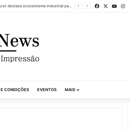
Facebook
X
YouTu
In
Com recorde de trabalhos inscritos e empresas participantes, 7º Prêmio Paulista de Excelência Gráfica conhece seus vencedores
 E CONDIÇÕES
EVENTOS
MAIS