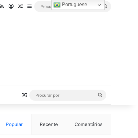
Portuguese
be
stagram
RSS
Entrar
Artigo aleatório
Barra Lateral
Procurar
por
Artigo aleatório
Procurar
por
Popular
Recente
Comentários