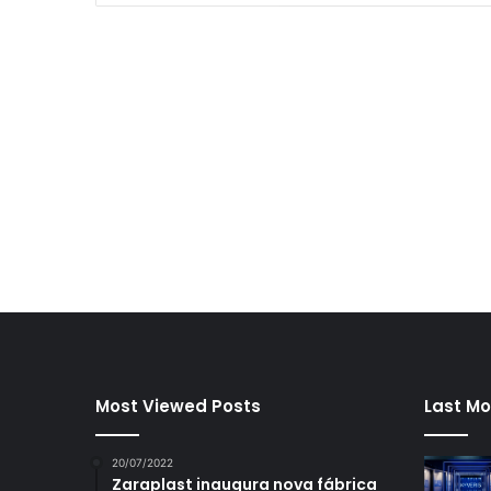
Most Viewed Posts
Last Mo
20/07/2022
Zaraplast inaugura nova fábrica