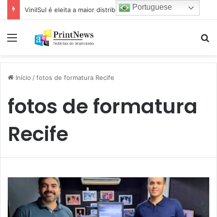
Portuguese
VinilSul é eleita a maior distribuidora Epson das Américas pela 7ª vez
Menu
Pr
Início
/
fotos de formatura Recife
fotos de formatura
Recife