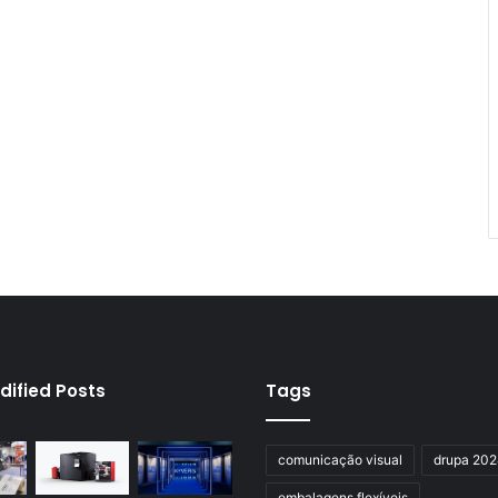
dified Posts
Tags
comunicação visual
drupa 20
embalagens flexíveis