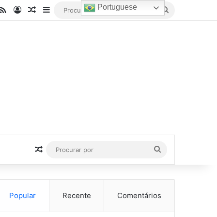
Portuguese
be
stagram
RSS
Entrar
Artigo aleatório
Barra Lateral
Procurar
por
Artigo aleatório
Procurar
por
Popular
Recente
Comentários