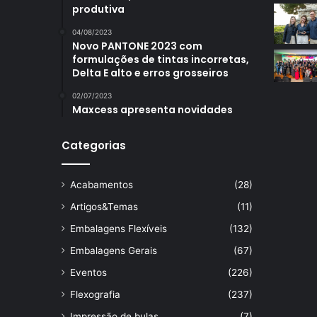
produtiva
04/08/2023
Novo PANTONE 2023 com
formulações de tintas incorretas,
Delta E alto e erros grosseiros
02/07/2023
Maxcess apresenta novidades
Categorias
Acabamentos
(28)
Artigos&Temas
(11)
Embalagens Flexíveis
(132)
Embalagens Gerais
(67)
Eventos
(226)
Flexografia
(237)
Impressão de bulas
(7)