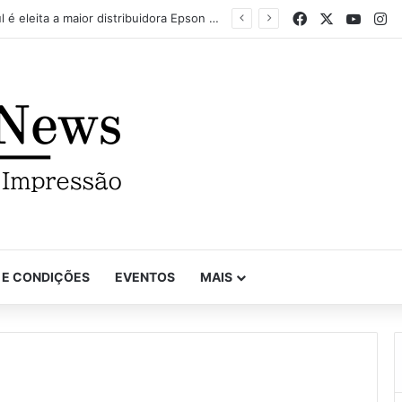
Facebook
X
YouTu
In
VinilSul é eleita a maior distribuidora Epson das Américas pela 7ª vez
 E CONDIÇÕES
EVENTOS
MAIS