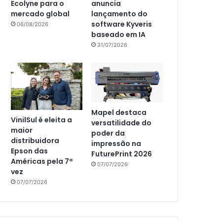
Ecolyne para o
anuncia
mercado global
lançamento do
software Kyveris
06/08/2026
baseado em IA
31/07/2026
Mapel destaca
VinilSul é eleita a
versatilidade do
maior
poder da
distribuidora
impressão na
Epson das
FuturePrint 2026
Américas pela 7ª
07/07/2026
vez
07/07/2026