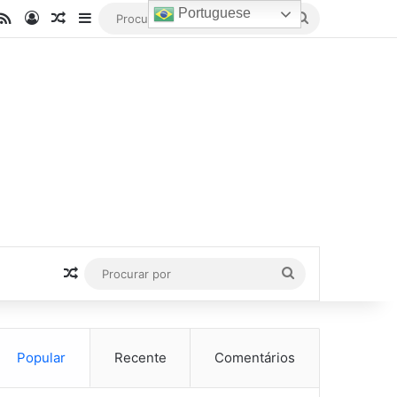
Portuguese
be
stagram
RSS
Entrar
Artigo aleatório
Barra Lateral
Procurar
por
Artigo aleatório
Procurar
por
Popular
Recente
Comentários