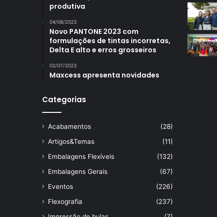
produtiva
04/08/2023
Novo PANTONE 2023 com
formulações de tintas incorretas,
Delta E alto e erros grosseiros
02/07/2023
Maxcess apresenta novidades
Categorias
Acabamentos
(28)
Artigos&Temas
(11)
Embalagens Flexíveis
(132)
Embalagens Gerais
(67)
Eventos
(226)
Flexografia
(237)
Impressão de bulas
(7)