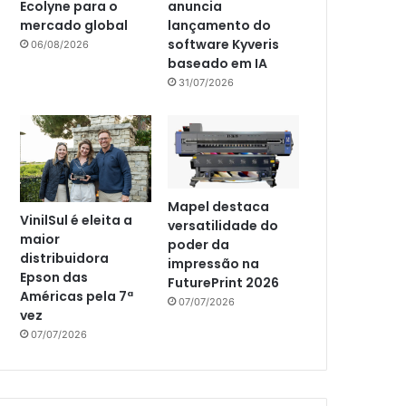
Ecolyne para o
anuncia
mercado global
lançamento do
software Kyveris
06/08/2026
baseado em IA
31/07/2026
Mapel destaca
VinilSul é eleita a
versatilidade do
maior
poder da
distribuidora
impressão na
Epson das
FuturePrint 2026
Américas pela 7ª
07/07/2026
vez
07/07/2026