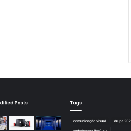
dified Posts
Tags
comunicação visual
drupa 20
embalagens flexíveis