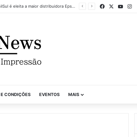
Facebook
X
YouTu
In
VinilSul é eleita a maior distribuidora Epson das Américas pela 7ª vez
 E CONDIÇÕES
EVENTOS
MAIS