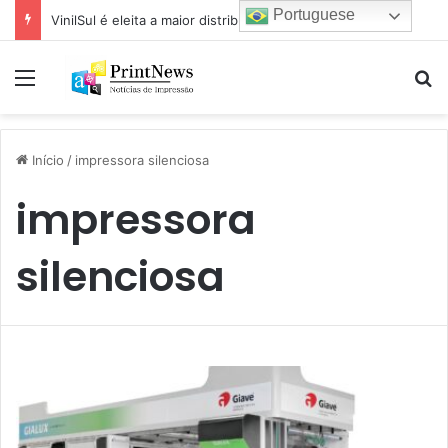
Portuguese
VinilSul é eleita a maior distribuidora Epson das Américas pela 7ª vez
Menu
Pr
Início
/
impressora silenciosa
impressora
silenciosa