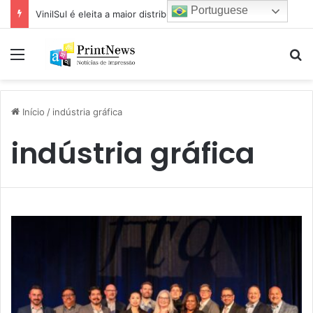
Portuguese
VinilSul é eleita a maior distribuidora Epson das Américas pela 7ª vez
Menu
Pr
Início
/
indústria gráfica
indústria gráfica