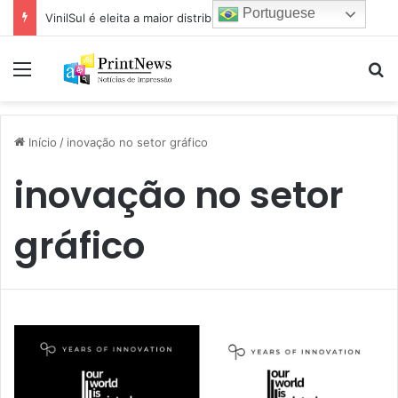
Portuguese
VinilSul é eleita a maior distribuidora Epson das Américas pela 7ª vez
Menu
Pr
Início
/
inovação no setor gráfico
inovação no setor
gráfico